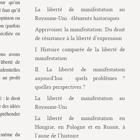
our qu’un
La liberté de manifestation au
 faut qu’il
’opinion ou
Royaume-Uni : éléments historiques
on (parfois
Apprivoiser la manifestation. Du droit
pécifiée en
de résistance à la liberté d’expression
I. Histoire comparée de la liberté de
ous avons
manifestation
liberté de
udentielles
II. La liberté de manifestation
 au profit
aujourd’hui : quels problèmes ?
quelles perspectives ?
 : le droit
La liberté de manifestation au
e des idées
Royaume-Uni
appréhender
La liberté de manifestation en
Hongrie, en Pologne et en Russie, à
on même du
l’aune de l’histoire