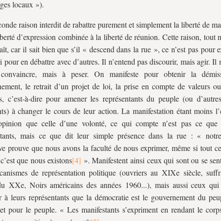
ges locaux »).
onde raison interdit de rabattre purement et simplement la liberté de ma
liberté d’expression combinée à la liberté de réunion. Cette raison, tout 
aît, car il sait bien que s’il « descend dans la rue », ce n’est pas pour 
ni pour en débattre avec d’autres. Il n’entend pas discourir, mais agir. Il
convaincre, mais à peser. On manifeste pour obtenir la démis
ement, le retrait d’un projet de loi, la prise en compte de valeurs ou
s, c’est-à-dire pour amener les représentants du peuple (ou d’autre
nts) à changer le cours de leur action. La manifestation étant moins l
opinion que celle d’une volonté, ce qui compte n’est pas ce que 
stants, mais ce que dit leur simple présence dans la rue : « notr
ive prouve que nous avons la faculté de nous exprimer, même si tout c
 c’est que nous existons
». Manifestent ainsi ceux qui sont ou se sen
anismes de représentation politique (ouvriers au XIXe siècle, suffr
du XXe, Noirs américains des années 1960...), mais aussi ceux qui
r à leurs représentants que la démocratie est le gouvernement du peup
et pour le peuple. « Les manifestants s’expriment en rendant le corps