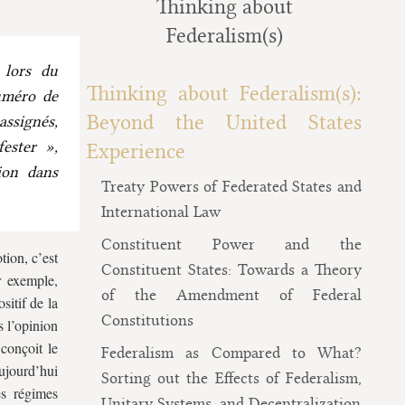
Thinking about
Federalism(s)
 lors du
Thinking about Federalism(s):
uméro de
Beyond the United States
assignés,
ester »,
Experience
ion dans
Treaty Powers of Federated States and
International Law
Constituent Power and the
ion, c’est
Constituent States: Towards a Theory
r exemple,
of the Amendment of Federal
sitif de la
Constitutions
s l’opinion
conçoit le
Federalism as Compared to What?
ujourd’hui
Sorting out the Effects of Federalism,
es régimes
Unitary Systems, and Decentralization