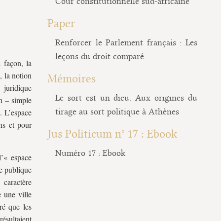
Cour constitutionnelle sud-africaine
Paper
Renforcer le Parlement français : Les
leçons du droit comparé
 façon, la
, la notion
Mémoires
 juridique
Le sort est un dieu. Aux origines du
on – simple
tirage au sort politique à Athènes
n. L’espace
ns et pour
Jus Politicum n° 17 : Ebook
Numéro 17 : Ebook
 l’« espace
ie publique
caractère
 une ville
ré que les
ésultaient