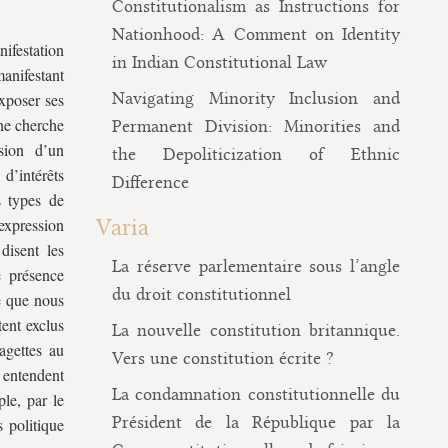
Constitutionalism as Instructions for
Nationhood: A Comment on Identity
nifestation
in Indian Constitutional Law
manifestant
Navigating Minority Inclusion and
exposer ses
 ne cherche
Permanent Division: Minorities and
sion d’un
the Depoliticization of Ethnic
 d’intérêts
Difference
s types de
’expression
Varia
disent les
La réserve parlementaire sous l’angle
e présence
du droit constitutionnel
e que nous
tent exclus
La nouvelle constitution britannique.
agettes au
Vers une constitution écrite ?
 entendent
La condamnation constitutionnelle du
le, par le
Président de la République par la
 politique