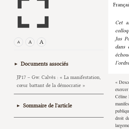
Françai
Cet a
colloq
Jus Po
A
A
A
dans d
échou
l’ordr
Documents associés
JP17 – Gw. Calvès : « La manifestation,
« Desce
cœur battant de la démocratie »
exerce
Céline 
manifes
Sommaire de l'article
publiqu
droit d
L’exercice collectif d’un droit
largem
Une présence collective dans l’espace