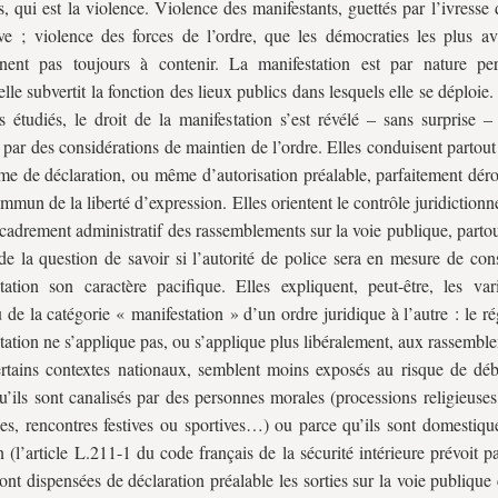
s, qui est la violence. Violence des manifestants, guettés par l’ivresse 
ive ; violence des forces de l’ordre, que les démocraties les plus a
nent pas toujours à contenir. La manifestation est par nature pert
elle subvertit la fonction des lieux publics dans lesquels elle se déploie
s étudiés, le droit de la manifestation s’est révélé – sans surprise –
par des considérations de maintien de l’ordre. Elles conduisent partou
me de déclaration, ou même d’autorisation préalable, parfaitement déro
ommun de la liberté d’expression. Elles orientent le contrôle juridictionn
ncadrement administratif des rassemblements sur la voie publique, parto
de la question de savoir si l’autorité de police sera en mesure de con
tation son caractère pacifique. Elles expliquent, peut-être, les var
 de la catégorie « manifestation » d’un ordre juridique à l’autre : le r
tation ne s’applique pas, ou s’applique plus libéralement, aux rassembl
rtains contextes nationaux, semblent moins exposés au risque de dé
u’ils sont canalisés par des personnes morales (processions religieuse
ues, rencontres festives ou sportives…) ou parce qu’ils sont domestiqu
on (l’article L.211-1 du code français de la sécurité intérieure prévoit 
ont dispensées de déclaration préalable les sorties sur la voie publiqu