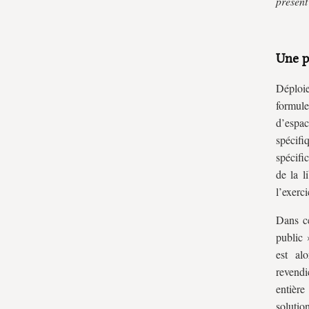
présen
Une p
Déploie
formul
d’espa
spécifi
spécifi
de la l
l’exerci
Dans ce
public 
est al
revendi
entière
solutio