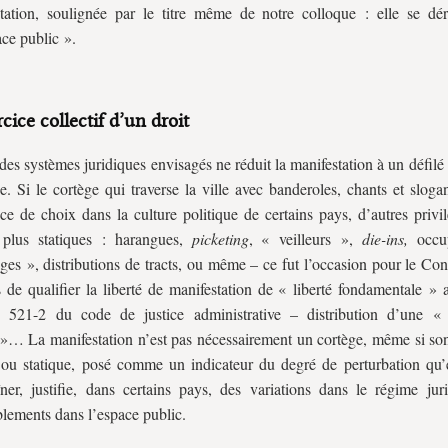
tation, soulignée par le titre même de notre colloque : elle se dé
ace public ».
cice collectif d’un droit
es systèmes juridiques envisagés ne réduit la manifestation à un défilé 
e. Si le cortège qui traverse la ville avec banderoles, chants et slog
ce de choix dans la culture politique de certains pays, d’autres privi
 plus statiques : harangues,
picketing
, « veilleurs »,
die-ins,
occu
ges », distributions de tracts, ou même – ce fut l’occasion pour le Con
s de qualifier la liberté de manifestation de « liberté fondamentale »
cle 521-2 du code de justice administrative – distribution d’une 
»… La manifestation n’est pas nécessairement un cortège, même si son
ou statique, posé comme un indicateur du degré de perturbation qu’e
îner, justifie, dans certains pays, des variations dans le régime jur
lements dans l’espace public.