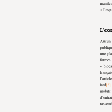
manifes
« l’esp
L’exer
Aucun d
publiqu
une pla
formes
« bloca
françai
l’arti
lard
mobile 
d’entra
rassemb