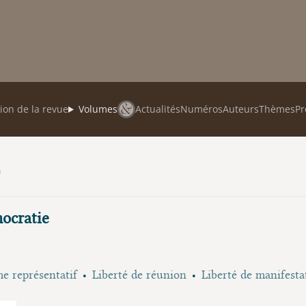
ion de la revue
Volumes
Actualités
Numéros
Auteurs
Thèmes
Pr
)
mocratie
e représentatif
Liberté de réunion
Liberté de manifesta