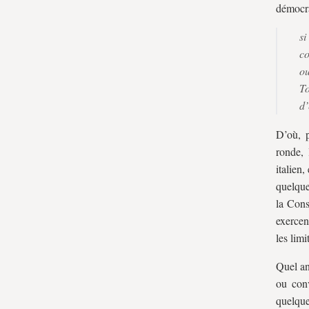
démocra
public
si
co
ou
To
d’
D’où, p
ronde, 
italien,
quelque
la Cons
exercen
les limi
Quel an
ou conv
quelque