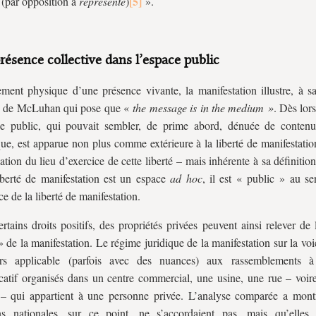
t
(par opposition à
représenté
)
».
résence
collective dans l’espace public
ment physique d’une présence vivante, la manifestation illustre, à sa
e de McLuhan qui pose que «
the message is in the medium »
. Dès lors
ce public, qui pouvait sembler, de prime abord, dénuée de contenu
que, est apparue non plus comme extérieure à la liberté de manifestati
cation du lieu d’exercice de cette liberté – mais inhérente à sa définitio
iberté de manifestation est un espace
ad hoc
, il est « public » au se
ce de la liberté de manifestation.
rtains droits positifs, des propriétés privées peuvent ainsi relever de
» de la manifestation. Le régime juridique de la manifestation sur la vo
ors applicable (parfois avec des nuances) aux rassemblements à 
catif organisés dans un centre commercial, une usine, une rue – voire
 – qui appartient à une personne privée. L’analyse comparée a mont
ns nationales, sur ce point, ne s’accordaient pas, mais qu’elles r