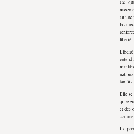
Ce qui
rassemb
ait une
la caus
renforc
liberté
Libert
entend
manifes
nationa
tantôt d
Elle se
qu’exer
et des 
comme u
La pre