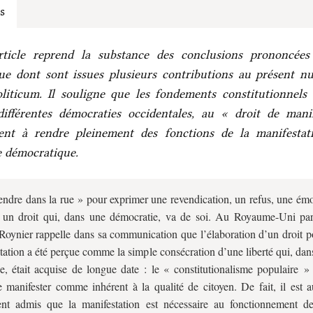
s
rticle reprend la substance des conclusions prononcées
ue dont sont issues plusieurs contributions au présent n
liticum. Il souligne que les fondements constitutionnels 
ifférentes démocraties occidentales, au « droit de manif
ent à rendre pleinement des fonctions de la manifestat
e démocratique.
ndre dans la rue » pour exprimer une revendication, un refus, une émot
r un droit qui, dans une démocratie, va de soi. Au Royaume-Uni pa
Roynier rappelle dans sa communication que l’élaboration d’un droit po
tation a été perçue comme la simple consécration d’une liberté qui, dan
e, était acquise de longue date : le « constitutionalisme populaire » 
e manifester comme inhérent à la qualité de citoyen. De fait, il est a
ent admis que la manifestation est nécessaire au fonctionnement d