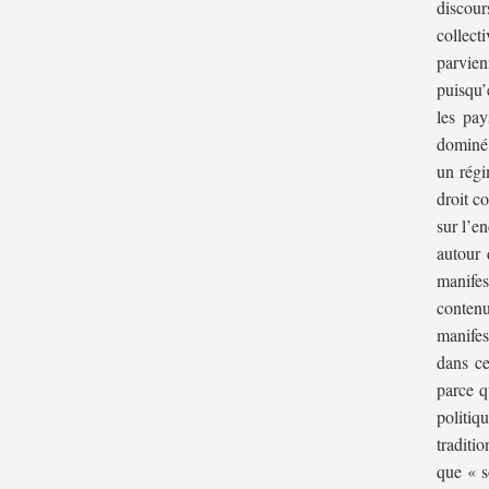
discour
collect
parvien
puisqu’
les pay
dominé 
un régi
droit c
sur l’e
autour 
manifes
contenu
manifes
dans ce
parce q
politiq
traditi
que « s