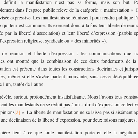
 définit la manifestation n’est pas sa forme, mais son but. P
lement dans l’espace public relève de la catégorie « manifestation », il
 visée expressive. Les manifestants se réunissent pour rendre publique l
e qui leur est commune. Ils exercent donc à la fois leur liberté de réuni
ée par la liberté d’association) et leur liberté d’expression (parfois s
 d’expression religieuse, syndicale ou « des minorités »).
é de réunion et liberté d’expression : les communications que n
ues ont montré que la combinaison de ces deux fondements de la 
tation est présente dans toutes les constructions doctrinales et jurispr
les, même si elle s’avère partout mouvante, sans cesse déséquilibrée
e l’un, tantôt de l’autre.
 révèle, surtout, profondément insatisfaisante. Nous l’avons tous constaté
cent les manifestants ne se réduit pas à un « droit d’expression collectiv
opinions
». La liberté de manifestation ne se laisse pas si aisément 
ne déclinaison de la liberté d’expression, pour deux raisons majeures.
mière tient à ce que toute manifestation porte en elle la négati