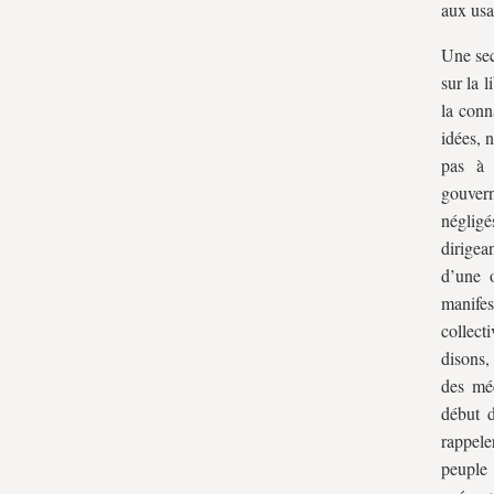
aux usa
Une sec
sur la 
la conn
idées, 
pas à 
gouvern
négligé
dirigea
d’une 
manife
collect
disons,
des méc
début 
rappele
peuple 