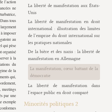
de l’action
La liberté de manifestation aux États-
vancées ne
Unis
urbatrice,
. Dans tous
La liberté de manifestation en droit
 largement
international : illustration des limites
t à imposer
de l’emprise du droit international sur
gatoire au
les pratiques nationales
el qui pèse
ut organisé
De la bière et des nazis : la liberté de
server à la
manifestation en Allemagne
iations du
La manifestation, cœur battant de la
égime de la
démocratie
ements qui,
bordement,
La liberté de manifestation dans
s, meetings
l’espace public en droit comparé
és par une
par exemple
Minorités politiques 2
e conformes