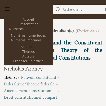
Rechercher...
Accueil
Présentation
Numéros
Thinking about Federalism(s)
17
(février 2017)
Numéros numériques
Numéros imprimés
Constituent Power and the Constituent
Actualités
States: Towards a Theory of the
Thèmes
Auteurs
Amendment of Federal Constitutions
Proposer un article
Nicholas Aroney
Thèmes :
Pouvoir constituant
Fédéralisme/Théorie fédérale
Amendement constitutionnel
Droit constitutionnel comparé