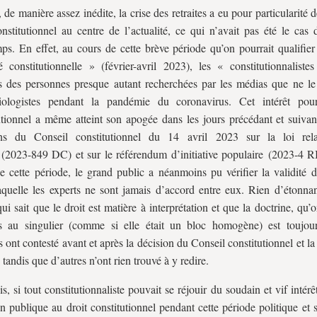
 de manière assez inédite, la crise des retraites a eu pour particularité d
onstitutionnel au centre de l’actualité, ce qui n’avait pas été le cas 
ps. En effet, au cours de cette brève période qu’on pourrait qualifier
té constitutionnelle » (février-avril 2023), les « constitutionnaliste
 des personnes presque autant recherchées par les médias que ne le 
iologistes pendant la pandémie du coronavirus. Cet intérêt pour
utionnel a même atteint son apogée dans les jours précédant et suivan
ons du Conseil constitutionnel du 14 avril 2023 sur la loi rela
e (2023-849 DC) et sur le référendum d’initiative populaire (2023-4 R
e cette période, le grand public a néanmoins pu vérifier la validité d
aquelle les experts ne sont jamais d’accord entre eux. Rien d’étonna
 qui sait que le droit est matière à interprétation et que la doctrine, qu’
s au singulier (comme si elle était un bloc homogène) est toujour
s ont contesté avant et après la décision du Conseil constitutionnel et l
, tandis que d’autres n’ont rien trouvé à y redire.
is, si tout constitutionnaliste pouvait se réjouir du soudain et vif intérê
on publique au droit constitutionnel pendant cette période politique et s