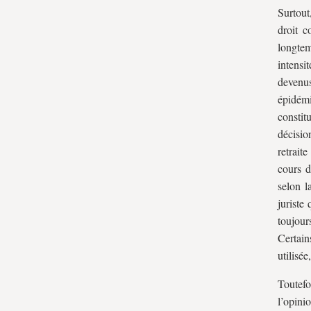
B. En quoi cette inculture
Surtout,
constitutionnelle est-elle plus partagée
droit c
qu’on ne pourrait croire ?
longtem
III. L’échec du CPE de 2006 invoqué
intensi
devenus
comme un « précédent » :une
épidém
curieuse lecture de la pratique
constit
constitutionnelle parl’opinion
décisi
publique
retrait
A. La promulgation-suspension : une
cours d
invention constitutionnelle douteuse
selon l
B. L’autre manifestation du
juriste
toujour
présidentialisme : le président dicte le
Certain
contenu de la loi à la représentation
utilisée
nationale
Toutefo
l’opini