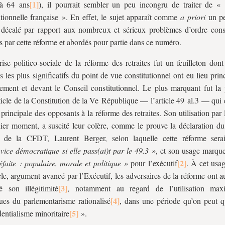
à 64 ans
), il pourrait sembler un peu incongru de traiter de « l
utionnelle française ». En effet, le sujet apparaît comme
a priori
un pe
 décalé par rapport aux nombreux et sérieux problèmes d’ordre const
s par cette réforme et abordés pour partie dans ce numéro.
rise politico-sociale de la réforme des retraites fut un feuilleton dont
s les plus significatifs du point de vue constitutionnel ont eu lieu pri
ement et devant le Conseil constitutionnel. Le plus marquant fut la
ticle de la Constitution de la Ve République — l’article 49 al.3 — qui
e principale des opposants à la réforme des retraites. Son utilisation par 
ier moment, a suscité leur colère, comme le prouve la déclaration du 
l de la CFDT, Laurent Berger, selon laquelle cette réforme serai
vice démocratique si elle pass(ai)t par le 49.3 »
, et son usage marqu
défaite : populaire, morale et politique »
pour l’exécutif
. À cet usag
icle, argument avancé par l’Exécutif, les adversaires de la réforme ont a
é son illégitimité
, notamment au regard de l’utilisation max
ues du parlementarisme rationalisé
, dans une période qu’on peut qu
dentialisme minoritaire
».