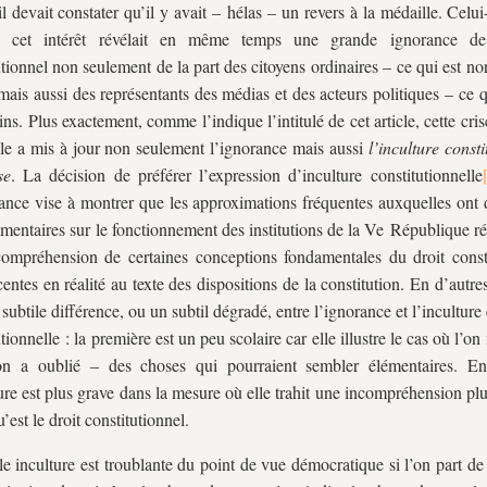
il devait constater qu’il y avait – hélas – un revers à la médaille. Celui-
 cet intérêt révélait en même temps une grande ignorance de
utionnel non seulement de la part des citoyens ordinaires – ce qui est n
mais aussi des représentants des médias et des acteurs politiques – ce q
ns. Plus exactement, comme l’indique l’intitulé de cet article, cette cris
ale a mis à jour non seulement l’ignorance mais aussi
l’inculture consti
se
. La décision de préférer l’expression d’inculture constitutionnelle
ance vise à montrer que les approximations fréquentes auxquelles ont 
mentaires sur le fonctionnement des institutions de la Ve République r
compréhension de certaines conceptions fondamentales du droit consti
centes en réalité au texte des dispositions de la constitution. En d’autres
 subtile différence, ou un subtil dégradé, entre l’ignorance et l’inculture
tionnelle : la première est un peu scolaire car elle illustre le cas où l’on 
n a oublié – des choses qui pourraient sembler élémentaires. En
ture est plus grave dans la mesure où elle trahit une incompréhension pl
’est le droit constitutionnel.
le inculture est troublante du point de vue démocratique si l’on part de