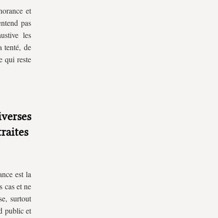
norance et
’entend pas
ustive les
 tenté, de
e qui reste
iverses
traites
ance est la
s cas et ne
se, surtout
d public et