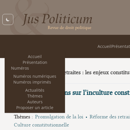
Accueil
Présentat
Accueil
Présentation
Numéros
Réforme des retraites : les enjeux constitu
30
Numéros numériques
Numéros imprimés
Actualités
Quelques réflexions sur l’inculture const
Thèmes
Auteurs
Olivier Beaud
Proposer un article
Thèmes :
Promulgation de la loi
Réforme des retrai
Culture constitutionnelle