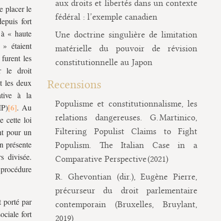
aux droits et libertés dans un contexte
e placer le
fédéral : l’exemple canadien
depuis fort
 à « haute
Une doctrine singulière de limitation
s » étaient
matérielle du pouvoir de révision
furent les
constitutionnelle au Japon
 le droit
t les deux
Recensions
tive à la
Populisme et constitutionnalisme, les
IP)
. Au
relations dangereuses. G. Martinico,
e cette loi
Filtering Populist Claims to Fight
nt pour un
on présente
Populism. The Italian Case in a
s divisée.
Comparative Perspective (2021)
a procédure
R. Ghevontian (dir.), Eugène Pierre,
précurseur du droit parlementaire
t porté par
contemporain (Bruxelles, Bruylant,
ociale fort
2019)