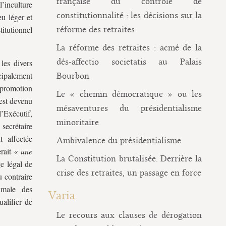
française du contrôle de
’inculture
constitutionnalité : les décisions sur la
u léger et
itutionnel
réforme des retraites
La réforme des retraites : acmé de la
dés-affectio societatis au Palais
 les divers
ncipalement
Bourbon
 promotion
Le « chemin démocratique » ou les
 est devenu
mésaventures du présidentialisme
l’Exécutif,
minoritaire
secrétaire
t affectée
Ambivalence du présidentialisme
erait
« une
La Constitution brutalisée. Derrière la
e légal de
crise des retraites, un passage en force
u contraire
imale des
Varia
alifier de
Le recours aux clauses de dérogation