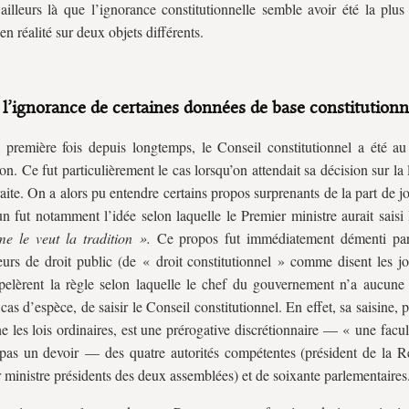
’ailleurs là que l’ignorance constitutionnelle semble avoir été la plu
en réalité sur deux objets différents.
 l’ignorance de certaines données de base constitutionn
 première fois depuis longtemps, le Conseil constitutionnel a été au
ion. Ce fut particulièrement le cas lorsqu’on attendait sa décision sur la l
traite. On a alors pu entendre certains propos surprenants de la part de jo
un fut notamment l’idée selon laquelle le Premier ministre aurait saisi
e le veut la tradition ».
Ce propos fut immédiatement démenti pa
eurs de droit public (de « droit constitutionnel » comme disent les jo
pelèrent la règle selon laquelle le chef du gouvernement n’a aucun
 cas d’espèce, de saisir le Conseil constitutionnel. En effet, sa saisine, 
e les lois ordinaires, est une prérogative discrétionnaire — « une facu
pas un devoir — des quatre autorités compétentes (président de la R
 ministre présidents des deux assemblées) et de soixante parlementaires