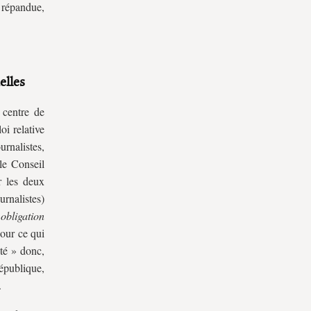
s répandue,
elles
 centre de
oi relative
urnalistes,
 le Conseil
r les deux
urnalistes)
e
obligation
pour ce qui
lté » donc,
épublique,
.