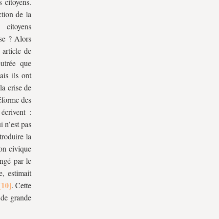
s citoyens.
tion de la
 citoyens
use ? Alors
 article de
eutrée que
is ils ont
la crise de
réforme des
 écrivent :
i n’est pas
troduire la
ion civique
ongé par le
, estimait
. Cette
t de grande