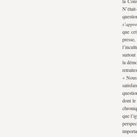
la Cons
N’était
questi
s’appro
que cet
presse,
l’incul
surtout
la démo
retrait
« Nous 
satisfa
questio
dont le
chroniq
que l’i
perspec
import