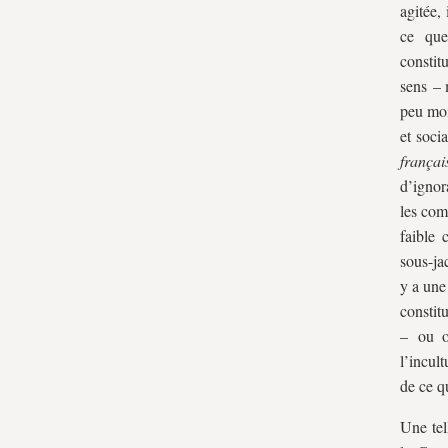
agitée, 
ce que
constit
sens – 
peu moi
et soci
françai
d’ignor
les com
faible 
sous-ja
y a une
constitu
– ou o
l’incul
de ce qu
Une tel