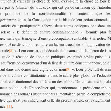
titution devrait être la chose de tous, c’est-à-dire la chose de tous le
-ce pas le
leitmotiv
de tous ceux qui ont plaidé en faveur de l’introduc
on prioritaire de la constitutionnalité en soutenant que les
prieraient,
enfin, la Constitution par le biais de leur action contentie
 article était pratiquement achevé, deux autres collègues ont, dans un
 relevé « le déficit de culture constitutionnelle », formule plus f
ture, mais qui témoigne d’une préoccupation semblable à la nôtre. Ma
 évoqué ce déficit pour en faire un facteur causal de « l’aggravation de 
cratie
». Leur constat, qui découle de l’examen du feuilleton de la 
es et de la réaction de l’opinion publique, est plutôt sévère puisqu’ils
souffrons collectivement d’un déficit de culture constitutionnelle, ce qu
isant dans une démocratie digne de ce nom
». Leur projet est de réin
n de la culture constitutionnelle dans le cadre plus global de l’éducat
 droit constitutionnel devrait être un des piliers. Un constat a été prol
ueur politique de France-Inter qui, mentionnant la précédente tribune
gnorance des rouages institutionnels alimentait en partie le complotisme
tive qui n’est pas entièrement celle du présent article, est évidemmen
ance
.