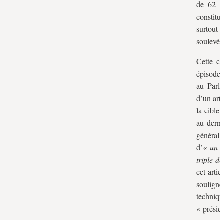
de 62 
de la crise de la réforme des retraites
constit
A. De l’ignorance de certaines données
surtout
de base constitutionnelles
soulevé
B. De l’ignorance du lien essentiel entre
Cette c
les données constitutionnelles et les faits
épisode
politiques
au Parl
C. Les effets pernicieux de cette
d’un ar
la cibl
ignorance constitutionnelle
au dern
II. L’appel lancé au président de la
généra
République de ne pas promulguer la
d’
« un 
loi : un bel exemple d’inculture
triple 
constitutionnelle
cet art
A. L’étonnante méconnaissance du rôle
soulign
du chef de l’État en matière de
techniq
« prési
promulgation de loi