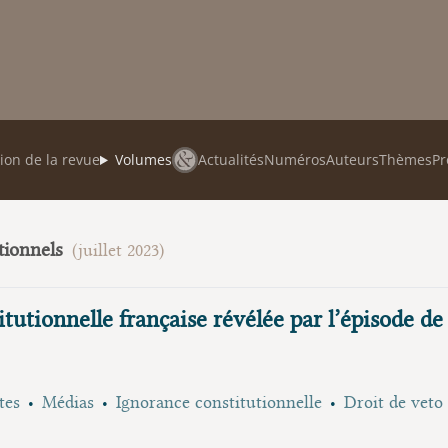
ion de la revue
Volumes
Actualités
Numéros
Auteurs
Thèmes
Pr
tionnels
(juillet 2023)
itutionnelle française révélée par l’épisode de
tes
Médias
Ignorance constitutionnelle
Droit de veto