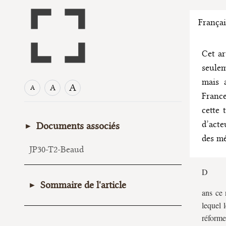
Françai
Cet ar
seule
mais a
A
A
A
France
cette 
d’acte
Documents associés
des mé
JP30-T2-Beaud
D
Sommaire de l'article
ans ce
lequel 
I. De l’ignorance constitutionnelle et
réforme
de ses diverses manifestations lors