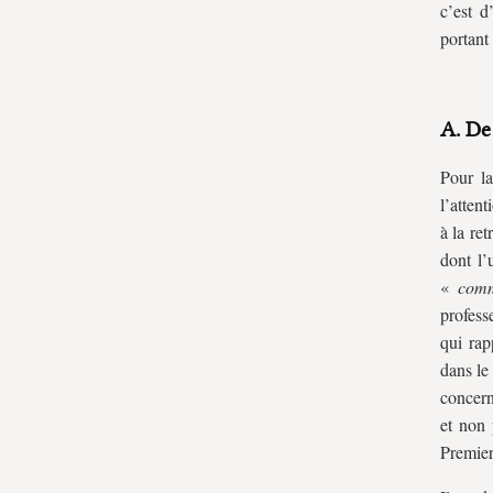
c’est d
portant 
A. De
Pour la
l’attent
à la re
dont l’
«
comm
profess
qui rap
dans le
concern
et non 
Premier