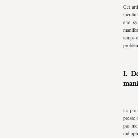
Cet art
incultu
être s
manifes
temps e
problém
I. D
manif
La prin
presse 
pas met
radioph