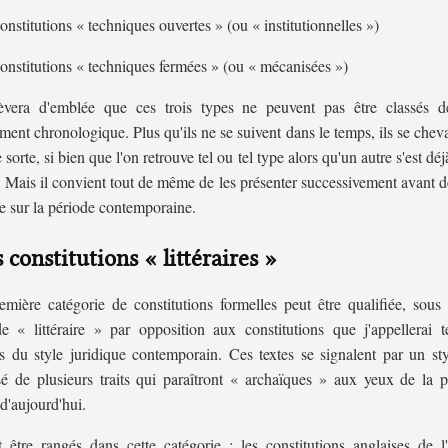
onstitutions « techniques ouvertes » (ou « institutionnelles »)
onstitutions « techniques fermées » (ou « mécanisées »)
èvera d'emblée que ces trois types ne peuvent pas être classés 
ement chronologique. Plus qu'ils ne se suivent dans le temps, ils se che
 sorte, si bien que l'on retrouve tel ou tel type alors qu'un autre s'est d
s. Mais il convient tout de même de les présenter successivement avant d
e sur la période contemporaine.
s constitutions « littéraires »
mière catégorie de constitutions formelles peut être qualifiée, sous 
de « littéraire » par opposition aux constitutions que j'appellerai t
s du style juridique contemporain. Ces textes se signalent par un sty
 de plusieurs traits qui paraîtront « archaïques » aux yeux de la p
 d'aujourd'hui.
 être rangés dans cette catégorie : les constitutions anglaises de l'