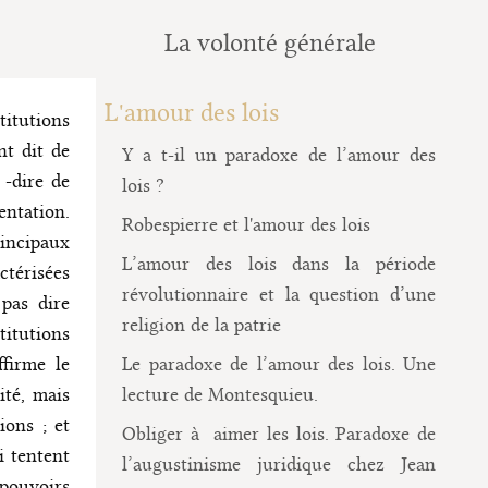
La volonté générale
L'amour des lois
itutions
nt dit de
Y a t-il un paradoxe de l’amour des
 -dire de
lois ?
entation.
Robespierre et l'amour des lois
rincipaux
L’amour des lois dans la période
ctérisées
révolutionnaire et la question d’une
 pas dire
religion de la patrie
itutions
ffirme le
Le paradoxe de l’amour des lois. Une
ité, mais
lecture de Montesquieu.
ions ; et
Obliger à aimer les lois. Paradoxe de
i tentent
l’augustinisme juridique chez Jean
 pouvoirs