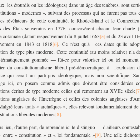
ux, les étourdis ou les idéologues) dans un âge des ténèbres, sont sor
titutions « modernes », suivant des processus qui ne furent pas tous d
s révélateurs de cette continuité, le Rhode-Island et le Connecticu
s des États souverains en 1776, conservèrent chacun leur charte (
e coloniale (datant respectivement du 8 juillet 1663
et du 23 avril 16
tivement en 1843 et 1818
. Ce n'est qu'à ces dates qu'ils adop
ution de type plus moderne. Cette continuité (au moins relative) n'a 
ystématiquement gommée — fût-ce pour valoriser tel ou tel moment 
lier du constitutionnalisme libéral pré-démocratique, à l'exclusion d
 ce qui serait un parti-pris idéologique, mais non scientifique. Sans
age ici, on posera comme admis que doivent être considérées 
utions écrites de type moderne celles qui remontent au XVIIe siècle
utions anglaises de l'Interrègne et celles des colonies anglaises d'A
algré leurs traits « archaïques », elles relèvent fondamentalement de 
stitutions libérales modernes
.
pas lieu, d'autre part, de reprendre ici le distinguo — d'ailleurs contest
entre « constitution » et « loi fondamentale »
. Une telle dichoto