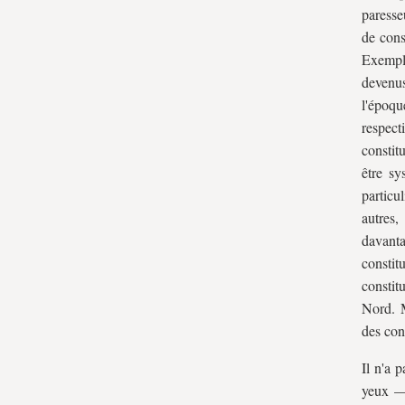
paresse
de cons
Exemple
devenu
l'époqu
respec
constit
être s
particu
autres,
davant
constit
constit
Nord. M
des con
Il n'a 
yeux — 