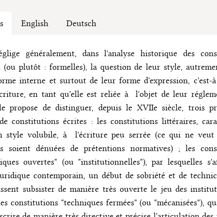
s
English
Deutsch
glige généralement, dans l'analyse historique des const
s (ou plutôt : formelles), la question de leur style, autreme
orme interne et surtout de leur forme d'expression, c'est-à
criture, en tant qu'elle est reliée à l'objet de leur réglem
cle propose de distinguer, depuis le XVIIe siècle, trois p
de constitutions écrites : les constitutions littéraires, cara
 style volubile, à l'écriture peu serrée (ce qui ne veut
es soient dénuées de prétentions normatives) ; les const
iques ouvertes" (ou "institutionnelles"), par lesquelles s'a
juridique contemporain, un début de sobriété et de technic
issent subsister de manière très ouverte le jeu des institut
les constitutions "techniques fermées" (ou "mécanisées"), qu
scrire de manière très directive et précise l'articulation des