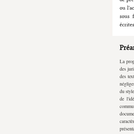
II. Les constitutions « techniques
ou l'a
ouvertes » (ou « institutionnelles »)
sous f
III. Les constitutions « techniques
écrite
fermées » (ou « mécanisées »)
IV. Des avatars contemporains du
Préa
style littéraire
La prop
des jur
des tex
négligen
du styl
de l'id
commun 
documen
caractè
présent