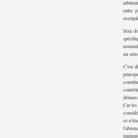
arbitra
entre p
exemple
Sera do
spécifi
normati
un sens
C'est d
princi
constit
contrôl
démarca
Car les
considé
ce n'éta
l'absen
minimis