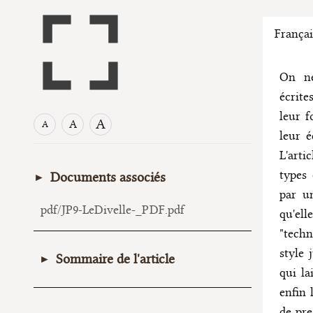
Françai
On né
écrite
leur f
A
A
A
leur é
L'arti
types 
Documents associés
par un
pdf/JP9-LeDivelle-_PDF.pdf
qu'ell
"techn
style 
Sommaire de l'article
qui la
Préambule
enfin 
I. Les constitutions « littéraires »
de pre