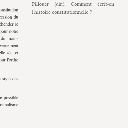
Pillouer (dir.), Comment écrit-on
onstitution
l'histoire constitutionnelle ?
pression du
réhender le
pour notre
, du moins
ouvernement
le ») ; et
ur l'ordre
 style des
e possible
ionnalisme