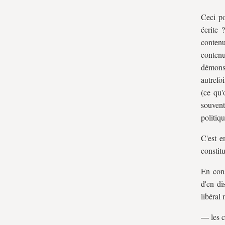
Ceci po
écrite 
contenu
contenu
démonst
autrefo
(ce qu'
souvent
politiqu
C'est e
constit
En cons
d'en di
libéral
— les co