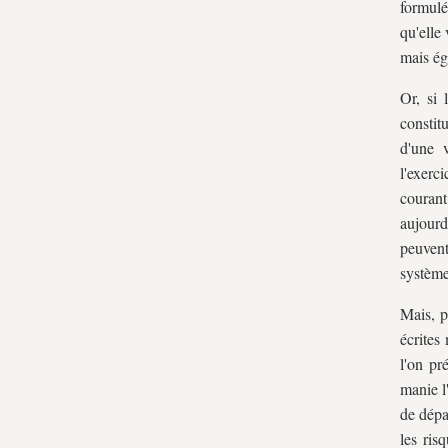
formulé
qu'elle
mais ég
Or, si 
consti
d'une 
l'exerc
couran
aujourd
peuvent
système
Mais, p
écrites
l'on pr
manie l
de dépa
les ris