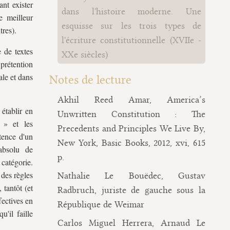
ant exister
dans l'histoire moderne. Une
e meilleur
esquisse sur les trois types de
tres).
l'écriture constitutionnelle (XVIIe -
 de textes
XXe siècles)
 prétention
ale et dans
Notes de lecture
Akhil Reed Amar, America’s
établir en
Unwritten Constitution : The
s » et les
Precedents and Principles We Live By,
stence d'un
New York, Basic Books, 2012, xvi, 615
 absolu de
p.
 catégorie.
 des règles
Nathalie Le Bouëdec, Gustav
tantôt (et
Radbruch, juriste de gauche sous la
fectives en
République de Weimar
'il faille
Carlos Miguel Herrera, Arnaud Le