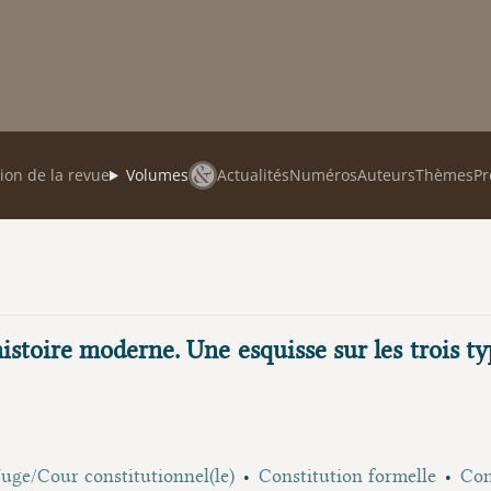
ion de la revue
Volumes
Actualités
Numéros
Auteurs
Thèmes
Pr
'histoire moderne. Une esquisse sur les trois ty
Juge/Cour constitutionnel(le)
Constitution formelle
Con