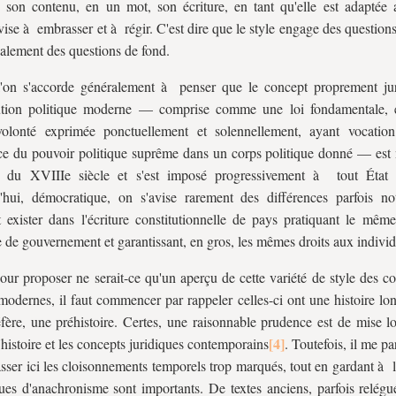
 son contenu, en un mot, son écriture, en tant qu'elle est adaptée 
 vise à embrasser et à régir. C'est dire que le style engage des question
alement des questions de fond.
l'on s'accorde généralement à penser que le concept proprement ju
tution politique moderne — comprise comme une loi fondamentale, 
volonté exprimée ponctuellement et solennellement, ayant vocati
ice du pouvoir politique suprême dans un corps politique donné — est 
t du XVIIIe siècle et s'est imposé progressivement à tout État l
'hui, démocratique, on s'avise rarement des différences parfois no
 exister dans l'écriture constitutionnelle de pays pratiquant le mêm
 de gouvernement et garantissant, en gros, les mêmes droits aux individ
our proposer ne serait-ce qu'un aperçu de cette variété de style des co
 modernes, il faut commencer par rappeler celles-ci ont une histoire lo
éfère, une préhistoire. Certes, une raisonnable prudence est de mise l
'histoire et les concepts juridiques contemporains
. Toutefois, il me par
sser ici les cloisonnements temporels trop marqués, tout en gardant à l
ques d'anachronisme sont importants. De textes anciens, parfois relégu