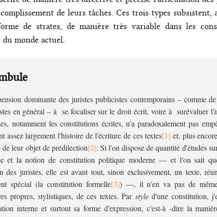
ccomplissement de leurs tâches. Ces trois types subsistent,
orme de strates, de manière très variable dans les const
s du monde actuel.
mbule
ension dominante des juristes publicistes contemporains – comme de 
istes en général – à se focaliser sur le droit écrit, voire à surévaluer l
tes, notamment les constitutions écrites, n'a paradoxalement pas empê
t assez largement l'histoire de l'écriture de ces textes
et, plus encore
e de leur objet de prédilection
. Si l'on dispose de quantité d'études su
ée et la notion de constitution politique moderne — et l'on sait qu
des juristes, elle est avant tout, sinon exclusivement, un texte, réu
t spécial (la constitution formelle
) —, il n'en va pas de même
res propres, stylistiques, de ces textes. Par
style
d'une constitution, j'
ation interne et surtout sa forme d'expression, c'est-à -dire la maniè