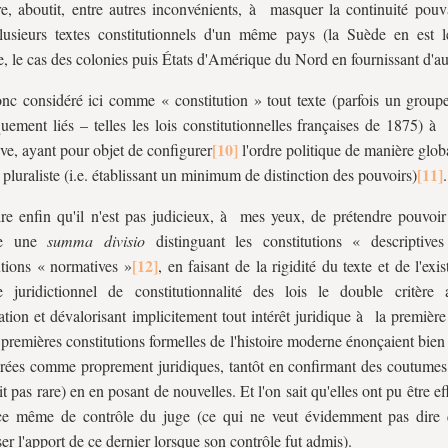
ire, aboutit, entre autres inconvénients, à masquer la continuité pouv
lusieurs textes constitutionnels d'un même pays (la Suède en est l
, le cas des colonies puis États d'Amérique du Nord en fournissant d'au
nc considéré ici comme « constitution » tout texte (parfois un groupe
quement liés – telles les lois constitutionnelles françaises de 1875) à
ve, ayant pour objet de configurer
l'ordre politique de manière glob
 pluraliste (i.e. établissant un minimum de distinction des pouvoirs)
.
ire enfin qu'il n'est pas judicieux, à mes yeux, de prétendre pouvoir 
pe une
summa divisio
distinguant les constitutions « descriptive
utions « normatives »
, en faisant de la rigidité du texte et de l'exi
e juridictionnel de constitutionnalité des lois le double critère
tion et dévalorisant implicitement tout intérêt juridique à la première
 premières constitutions formelles de l'histoire moderne énonçaient bien
rées comme proprement juridiques, tantôt en confirmant des coutumes, 
it pas rare) en en posant de nouvelles. Et l'on sait qu'elles ont pu être ef
ce même de contrôle du juge (ce qui ne veut évidemment pas dire qu
er l'apport de ce dernier lorsque son contrôle fut admis).