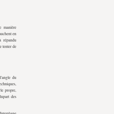
de manière
vauchent en
éjà répandu
e tenter de
l'angle du
echniques,
le propre,
lupart des
Interrègne