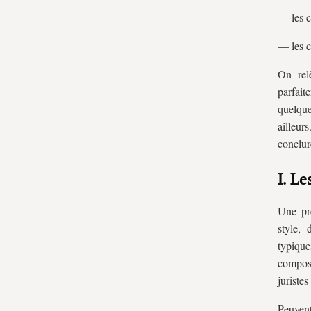
— les c
— les c
On rel
parfait
quelque
ailleur
conclur
I. Le
Une pre
style, 
typique
composé
juristes
Peuvent