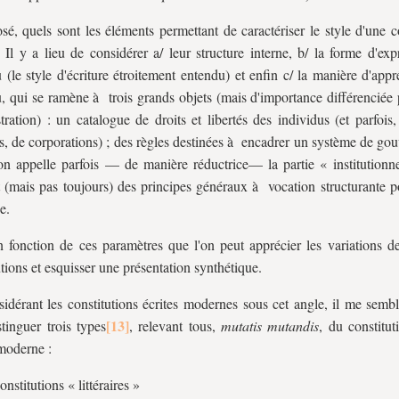
sé, quels sont les éléments permettant de caractériser le style d'une c
? Il y a lieu de considérer a/ leur structure interne, b/ la forme d'ex
 (le style d'écriture étroitement entendu) et enfin c/ la manière d'app
, qui se ramène à trois grands objets (mais d'importance différenciée 
ration) : un catalogue de droits et libertés des individus (et parfois
is, de corporations) ; des règles destinées à encadrer un système de g
on appelle parfois — de manière réductrice— la partie « institutionnel
 (mais pas toujours) des principes généraux à vocation structurante po
e.
n fonction de ces paramètres que l'on peut apprécier les variations de
utions et esquisser une présentation synthétique.
idérant les constitutions écrites modernes sous cet angle, il me sembl
stinguer trois types
, relevant tous,
mutatis mutandis
, du constitut
 moderne :
nstitutions « littéraires »