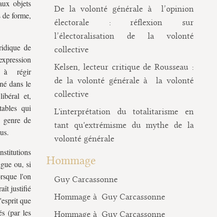
aux objets
De la volonté générale à l’opinion
s de forme,
électorale : réflexion sur
l’électoralisation de la volonté
ridique de
collective
expression
Kelsen, lecteur critique de Rousseau :
on à régir
de la volonté générale à la volonté
né dans le
collective
ibéral et,
tables qui
L'interprétation du totalitarisme en
e genre de
tant qu'extrémisme du mythe de la
us.
volonté générale
nstitutions
Hommage
ngue ou, si
orsque l'on
Guy Carcassonne
aît justifié
Hommage à Guy Carcassonne
'esprit que
és (par les
Hommage à Guy Carcassonne