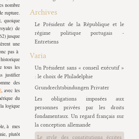
ties nombre
Archives
e rupture.
t, quoique
Le Président de la République et le
royale) de
régime politique portugais -
62) jusque
Entretiens
tèrent une
donc pas à
Varia
historique
e tous les
Un Président sans « conseil exécutif »
 justifier
: le choix de Philadelphie
comme des
Grundrechtsbindungen Privater
, avec les
mérique du
Les obligations imposées aux
la logique
personnes privées par les droits
fondamentaux. Un regard français sur
la conception allemande
able, à mes
mie, plutôt
Le style des constitutions écrites