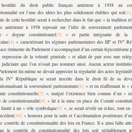
hostilité du droit public français antérieur à 1958 au co
utionnalité est l’une des idées les plus solidement établies qui soit
le de cette hostilité serait à rechercher dans le fait que « la tradition r
se antérieure à 1958 reposait sur l’idée de souveraineté parlement
ble « dogme constitutionnel
» et partie intégrante de la «
e
e
caine
» caractérisant les régimes parlementaires des III
et IV
Rép
lace éminente du Parlement s’accompagnait d’un certain légicentrisme p
« expression de la volonté générale » et allait de pair avec une relég
 judiciaire que l’on n’osait pas nommer ainsi. Aucun acteur institutio
Parlement lui-même ne devait apprécier la régularité des actes législatif
e
 la IV
République se serait inscrite dans le droit fil de sa dev
tutionnalisant la souveraineté parlementaire
» et en réaffirmant le « 
tie constitutionnelle
», malgré l’existence bien connue d’un « e
e de constitutionnalité
» lié à la mise en place du Comité constitut
, limité à un « rôle symbolique
», se serait révélé un échec, tout en 
récédent
» heureux pour la suite et l’acclimatation postérieure d’u
e contrôle de constitutionnalité des lois en France. Il a ainsi fallu at
e le contrôle de constitutionnalité des lois soit véritablement i