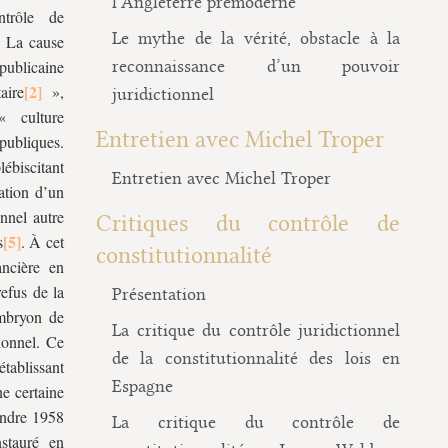
l’Angleterre prémoderne
ntrôle de
Le mythe de la vérité, obstacle à la
. La cause
épublicaine
reconnaissance d’un pouvoir
aire
»,
juridictionnel
 culture
Entretien avec Michel Troper
ubliques.
lébiscitant
Entretien avec Michel Troper
ation d’un
nnel autre
Critiques du contrôle de
s
. À cet
constitutionnalité
ancière en
refus de la
Présentation
mbryon de
La critique du contrôle juridictionnel
ionnel. Ce
de la constitutionnalité des lois en
établissant
Espagne
ne certaine
tendre 1958
La critique du contrôle de
nstauré en