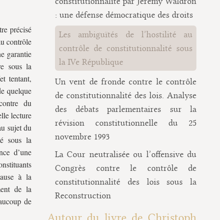
constitutionnalité par Jeremy Waldron
: une défense démocratique des droits
tre précisé
Les ambiguïtés de l’hostilité au
au contrôle
contrôle de constitutionnalité sous
ne garantie
la IVe République
re sous la
et tentant,
Un vent de fronde contre le contrôle
de quelque
de constitutionnalité des lois. Analyse
contre du
des débats parlementaires sur la
lle lecture
révision constitutionnelle du 25
au sujet du
novembre 1993
té sous la
ance d’une
La Cour neutralisée ou l’offensive du
nstituants
Congrès contre le contrôle de
cause à la
constitutionnalité des lois sous la
ment de la
Reconstruction
eaucoup de
Autour du livre de Christoph