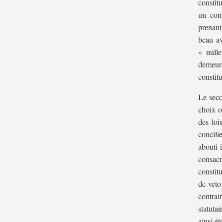
constit
un cont
prenant
beau av
« nulle
demeur
constit
Le seco
choix o
des loi
concili
abouti 
consac
constit
de veto
contrai
statuta
ainsi é