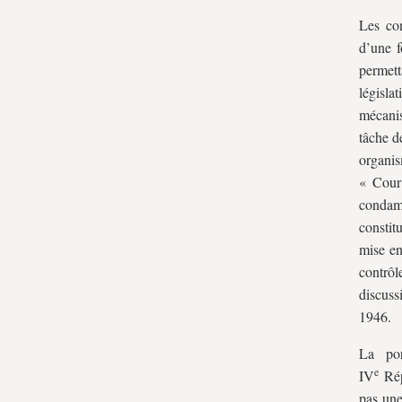
Les con
d’une f
permett
législat
mécanis
tâche d
organis
« Cour 
condamn
constit
mise en
contrôl
discuss
1946.
La por
e
IV
Répu
pas une