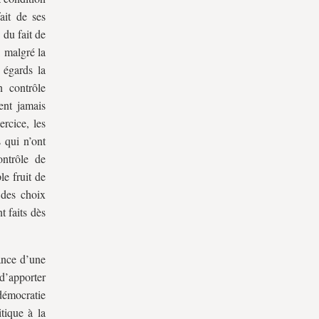
ait de ses
 du fait de
 malgré la
 égards la
n contrôle
ient jamais
ercice, les
s qui n’ont
ontrôle de
le fruit de
 des choix
t faits dès
ance d’une
 d’apporter
 démocratie
tique à la