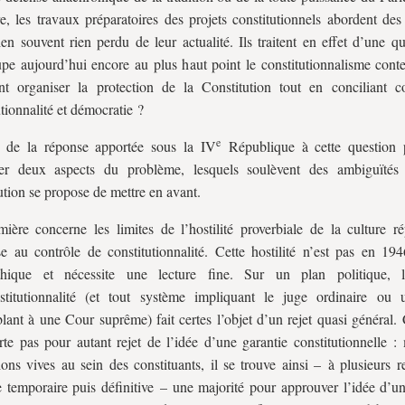
re, les travaux préparatoires des projets constitutionnels abordent des
ien souvent rien perdu de leur actualité. Ils traitent en effet d’une q
pe aujourd’hui encore au plus haut point le constitutionnalisme cont
t organiser la protection de la Constitution tout en conciliant c
utionnalité et démocratie ?
e
e de la réponse apportée sous la IV
République à cette question 
ner deux aspects du problème, lesquels soulèvent des ambiguïtés
ution se propose de mettre en avant.
ière concerne les limites de l’hostilité proverbiale de la culture ré
se au contrôle de constitutionnalité. Cette hostilité n’est pas en 19
thique et nécessite une lecture fine. Sur un plan politique, l’
nstitutionnalité (et tout système impliquant le juge ordinaire ou
lant à une Cour suprême) fait certes l’objet d’un rejet quasi général.
te pas pour autant rejet de l’idée d’une garantie constitutionnelle : 
ions vives au sein des constituants, il se trouve ainsi – à plusieurs r
 temporaire puis définitive – une majorité pour approuver l’idée d’un