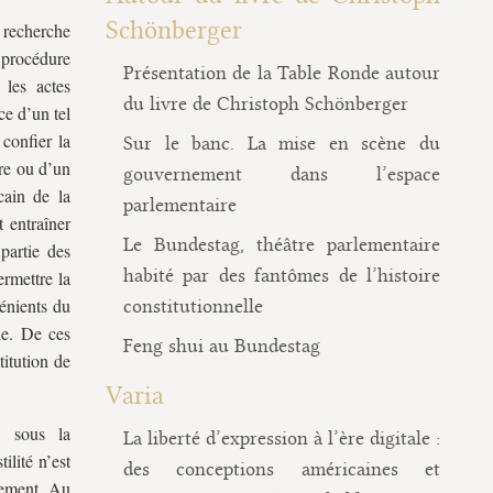
Schönberger
 recherche
 procédure
Présentation de la Table Ronde autour
 les actes
du livre de Christoph Schönberger
ce d’un tel
confier la
Sur le banc. La mise en scène du
ire ou d’un
gouvernement dans l’espace
ain de la
parlementaire
 entraîner
Le Bundestag, théâtre parlementaire
partie des
habité par des fantômes de l’histoire
rmettre la
vénients du
constitutionnelle
le. De ces
Feng shui au Bundestag
titution de
Varia
s sous la
La liberté d’expression à l’ère digitale :
ilité n’est
des conceptions américaines et
lement. Au