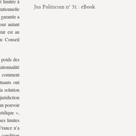
t limitée à
Jus Politicum n° 31 : eBook
utionnelle
 garantie a
our autant
tat est au
du Conseil
e poids des
utionnalité
(« comment
ituants ont
a solution
uridiction
’un pouvoir
uridique »,
ses limites
 France n’a
a condition