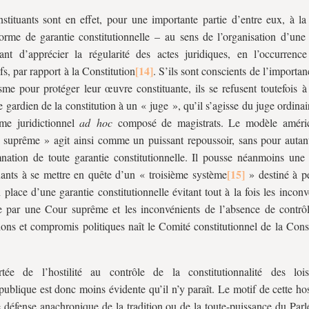
stituants sont en effet, pour une importante partie d’entre eux, à la
orme de garantie constitutionnelle – au sens de l’organisation d’une
ant d’apprécier la régularité des actes juridiques, en l’occurrence
ifs, par rapport à la Constitution
. S’ils sont conscients de l’importan
me pour protéger leur œuvre constituante, ils se refusent toutefois à 
e gardien de la constitution à un « juge », qu’il s’agisse du juge ordina
me juridictionnel
ad hoc
composé de magistrats. Le modèle améric
suprême » agit ainsi comme un puissant repoussoir, sans pour autant
ation de toute garantie constitutionnelle. Il pousse néanmoins une 
uants à se mettre en quête d’un « troisième système
» destiné à pe
 place d’une garantie constitutionnelle évitant tout à la fois les incon
e par une Cour suprême et les inconvénients de l’absence de contrô
ions et compromis politiques naît le Comité constitutionnel de la Cons
tée de l’hostilité au contrôle de la constitutionnalité des loi
blique est donc moins évidente qu’il n’y paraît. Le motif de cette host
 défense anachronique de la tradition ou de la toute-puissance du Par