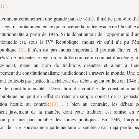
.
t contient certainement une grande part de vérité. Il mérite peut-être d’ê
ins égards, notamment en ce qui concerne la portée exacte de l’hostilité 
titutionnalité à partir de 1946. Si le débat autour de l’opportunité d’u
e
utionnelle est, sous la IV
République, moins vif qu’il n’a pu l’êt
ublique
, il n’en est pas moins important. Il pourrait être en eff
riori
, de présenter le rejet du contrôle comme un combat d’arrière-gar
ovincial, mené au nom de traditions désuètes et allant à l’en
pement du constitutionnalisme juridictionnel à travers le monde. Une te
rait toutefois pas justice à la richesse des débats ayant eu lieu en 1946 
e de constitutionnalité. L’évocation du contrôle de constitutionnali
ublique ne peut en effet s’arrêter au simple constat de la persist
tion hostile au contrôle
» : bien au contraire, les débats co
nent justement de la manière dont cette tradition est remise en 
tion par une part notable des forces politiques. En 1946, l’argu
ion de la « souveraineté parlementaire » semble avoir déjà perdu b