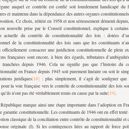
rgane auquel ce contrôle est confié soit lourdement handicapé du f
res et maintenu dans la dépendance des autres organes constitutionnels
osition. Ce choix, réitéré en 1958 et non sérieusement démenti depuis,
on nouvelle prise par le Conseil constitutionnel, explique à certains
on actuelle du contrôle de constitutionnalité des lois : dotées d’u
tionnel de la constitutionnalité des lois sans que les constituants n’a
 officiellement consacrer une juridiction constitutionnelle de plein ex
tions françaises sont encore, à bien des égards, tributaires d’ambiguïté
é tranchées depuis 1946. Cela ne signifie pas que l’histoire du c
utionnalité en France depuis 1945 soit purement linéaire ou soit le simp
rations juridiques
: plus simplement, il s’agit de souligner que
 pour la voie française vers le contrôle de constitutionnalité des lois son
 qu’ils n’ont pas été véritablement remis en cause par la suite
.
République marque ainsi une étape importante dans l’adoption en Fr
e garantie constitutionnelle. Les constituants de 1946 ont en effet tenté
estion classique de la conciliation entre contrôle de constitutionnalité et
onse originale (I). Si les contingences liées au rapport de force poli