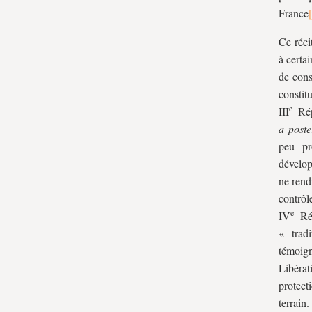
III. L’échec de la « troisième voie »
France
et ses conséquences
Ce réci
à certa
de cons
constit
e
III
Rép
a poste
peu pr
dévelop
ne rend
contrôl
e
IV
Rép
« tradi
témoig
Libéra
protect
terrain.