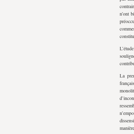
contrai
n’ont b
préoccu
commen
constit
L’étud
soulig
contrib
La prem
françai
monoli
d’inco
ressemb
n’empor
dissens
manière