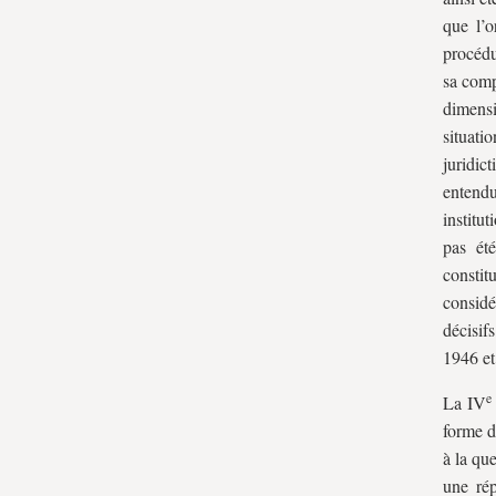
que l’o
procédu
sa comp
dimensi
situati
juridic
entendu
institu
pas ét
constit
considé
décisifs
1946 et
e
La IV
forme d
à la qu
une rép