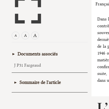
Françai
Dans l
contrô
souve
A
A
A
derniè
de la 
1946 o
Documents associés
matiè
J P31 Fargeaud
confir
suite,
dans u
Sommaire de l'article
I. La recherche d’une garantie
L’
constitutionnelle en 1946
A. Les arguments des défenseurs de la