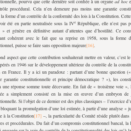
utionnelle, pourvu que cette dernière soit confiée à un organe
ad hoc
e
rôle procédural. Cela n’en demeure pas moins une garantie constit
 la forme d’un contrôle de la conformité des lois à la Constitution. Cette
e
oir été en partie neutralisée sous la IV
République, elle n’est pas p
 » et génère en définitive autant d’attentes que d’hostilité. Ce cons
ant cohérent avec le fait que sa reprise en 1958, sous la forme 
utionnel, puisse se faire sans opposition majeure
.
nd aspect que cette contribution souhaiterait mettre en valeur, c’est l
pérés en 1946 sur le développement ultérieur du contrôle de la constit
s en France. Il y a ici un paradoxe : partant d’une bonne question 
er garantie constitutionnelle et principe démocratique ? »), les const
à une réponse somme toute décevante. En fait de « troisième voie », l
rée a simplement consisté en la mise en œuvre d’un embryon de j
utionnelle. Si l’objet de ce dernier est des plus classiques – l’exercice d
 bloquant la promulgation d’une loi estimée, à partir d’une analyse « j
re à la Constitution
–, la particularité du Comité réside plutôt dans 
ires et procédurales. Du fait d’un compromis constitutionnel bancal, la
té engagée sur la voie du contrôle de la constitutionnalité des lois qu’à l