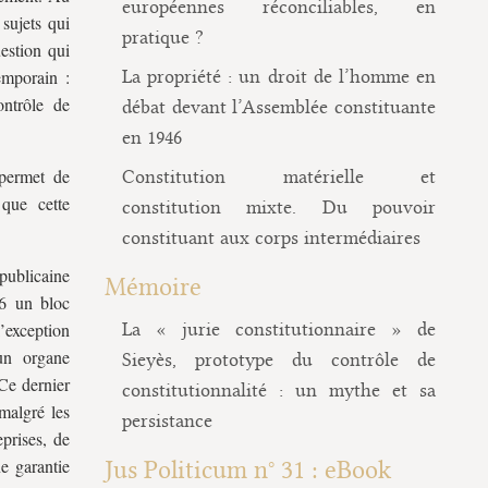
européennes réconciliables, en
 sujets qui
pratique ?
uestion qui
emporain :
La propriété : un droit de l’homme en
ontrôle de
débat devant l’Assemblée constituante
en 1946
permet de
Constitution matérielle et
 que cette
constitution mixte. Du pouvoir
constituant aux corps intermédiaires
publicaine
Mémoire
46 un bloc
exception
La « jurie constitutionnaire » de
 un organe
Sieyès, prototype du contrôle de
 Ce dernier
constitutionnalité : un mythe et sa
malgré les
persistance
eprises, de
e garantie
Jus Politicum n° 31 : eBook