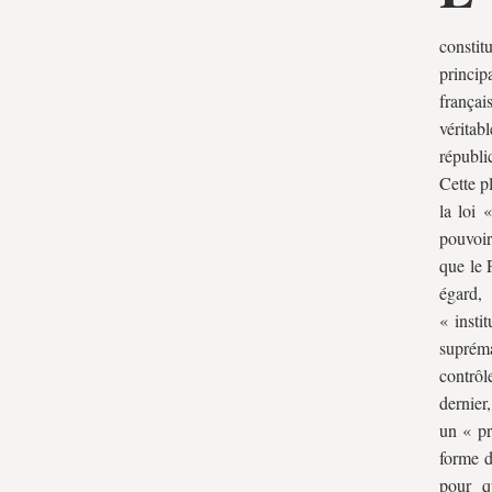
garantie constitutionnelle
constit
B. Les arguments en défaveur de la
principa
garantie constitutionnelle
françai
C. La recherche d’une troisième voie
vérita
entre contrôle juridictionnel et absence de
républi
Cette p
contrôle
la loi 
II. Les progrès de la garantie
pouvoir
constitutionnelle sous la
que le 
IVe République
égard,
A. Un comité « dans le style des décors
« insti
en trompe-l’œil » ?
supréma
B. Les progrès parallèles de la
contrôl
dernier
« superlégalite constitutionnelle »
un « p
C. Les prémisses de la dimension
forme d
stratégique du contrôle
pour qu