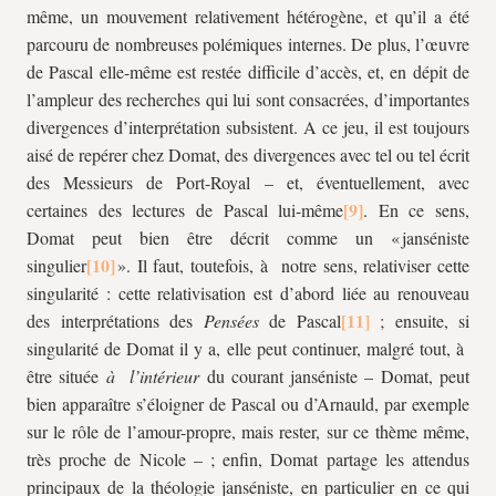
même, un mouvement relativement hétérogène, et qu’il a été
parcouru de nombreuses polémiques internes. De plus, l’œuvre
de Pascal elle-même est restée difficile d’accès, et, en dépit de
l’ampleur des recherches qui lui sont consacrées, d’importantes
divergences d’interprétation subsistent. A ce jeu, il est toujours
aisé de repérer chez Domat, des divergences avec tel ou tel écrit
des Messieurs de Port-Royal – et, éventuellement, avec
certaines des lectures de Pascal lui-même
. En ce sens,
Domat peut bien être décrit comme un « janséniste
singulier
». Il faut, toutefois, à notre sens, relativiser cette
singularité : cette relativisation est d’abord liée au renouveau
des interprétations des
Pensées
de Pascal
; ensuite, si
singularité de Domat il y a, elle peut continuer, malgré tout, à
être située
à l’intérieur
du courant janséniste – Domat, peut
bien apparaître s’éloigner de Pascal ou d’Arnauld, par exemple
sur le rôle de l’amour-propre, mais rester, sur ce thème même,
très proche de Nicole – ; enfin, Domat partage les attendus
principaux de la théologie janséniste, en particulier en ce qui