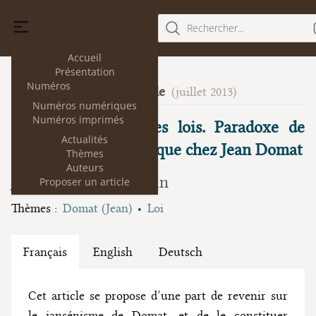
Rechercher...
Accueil
Présentation
Numéros
La volonté générale
10
(juillet 2013)
Numéros numériques
Numéros imprimés
Obliger à aimer les lois. Paradoxe de
Actualités
l’augustinisme juridique chez Jean Domat
Thèmes
Auteurs
Jean- Philippe Heurtin
Proposer un article
Thèmes :
Domat (Jean)
Loi
Français
English
Deutsch
Cet article se propose d’une part de revenir sur
le jansénisme de Domat, et de le constituer