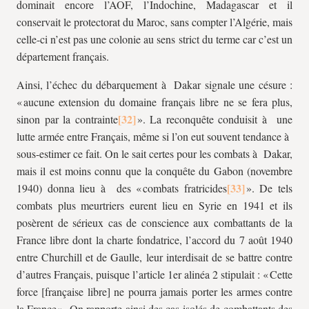
dominait encore l’AOF, l’Indochine, Madagascar et il
conservait le protectorat du Maroc, sans compter l’Algérie, mais
celle-ci n’est pas une colonie au sens strict du terme car c’est un
département français.
Ainsi, l’échec du débarquement à Dakar signale une césure :
« aucune extension du domaine français libre ne se fera plus,
sinon par la contrainte
». La reconquête conduisit à une
lutte armée entre Français, même si l’on eut souvent tendance à
sous-estimer ce fait. On le sait certes pour les combats à Dakar,
mais il est moins connu que la conquête du Gabon (novembre
1940) donna lieu à des « combats fratricides
». De tels
combats plus meurtriers eurent lieu en Syrie en 1941 et ils
posèrent de sérieux cas de conscience aux combattants de la
France libre dont la charte fondatrice, l’accord du 7 août 1940
entre Churchill et de Gaulle, leur interdisait de se battre contre
d’autres Français, puisque l’article 1er alinéa 2 stipulait : « Cette
force [française libre] ne pourra jamais porter les armes contre
la France ». On rapporte ainsi des cas isolés de combattants des