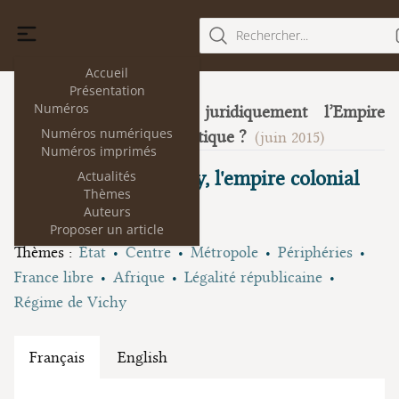
Rechercher...
Accueil
Présentation
Numéros
Peut-on penser juridiquement l’Empire
14
Numéros numériques
comme forme politique ?
(juin 2015)
Numéros imprimés
La France libre, Vichy, l'empire colonial
Actualités
Thèmes
Auteurs
Olivier Beaud
Proposer un article
Thèmes :
État
Centre
Métropole
Périphéries
France libre
Afrique
Légalité républicaine
Régime de Vichy
Français
English