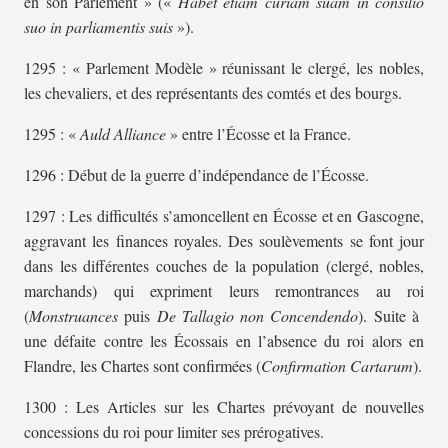
en son Parlement » («
Habet etiam curiam suam in consilio
suo in parliamentis suis
»).
1295 : « Parlement Modèle » réunissant le clergé, les nobles,
les chevaliers, et des représentants des comtés et des bourgs.
1295 : «
Auld Alliance
» entre l’Écosse et la France.
1296 : Début de la guerre d’indépendance de l’Écosse.
1297 : Les difficultés s’amoncellent en Écosse et en Gascogne,
aggravant les finances royales. Des soulèvements se font jour
dans les différentes couches de la population (clergé, nobles,
marchands) qui expriment leurs remontrances au roi
(
Monstruances
puis
De Tallagio non Concendendo
). Suite à
une défaite contre les Écossais en l’absence du roi alors en
Flandre, les Chartes sont confirmées (
Confirmation Cartarum
).
1300 : Les Articles sur les Chartes prévoyant de nouvelles
concessions du roi pour limiter ses prérogatives.