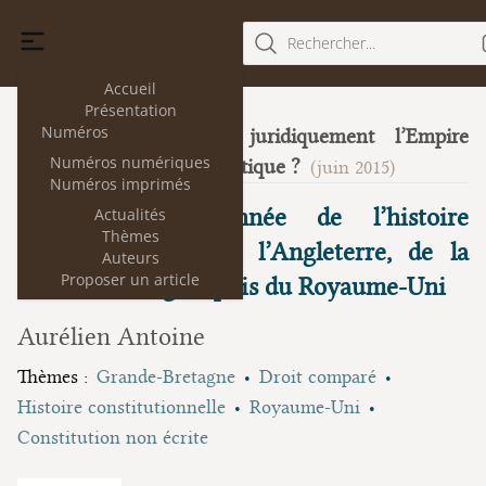
Rechercher...
Accueil
Présentation
Numéros
Peut-on penser juridiquement l’Empire
14
Numéros numériques
comme forme politique ?
(juin 2015)
Numéros imprimés
Chronologie raisonnée de l’histoire
Actualités
Thèmes
constitutionnelle de l’Angleterre, de la
Auteurs
Proposer un article
Grande-Bretagne, puis du Royaume-Uni
Aurélien Antoine
Thèmes :
Grande-Bretagne
Droit comparé
Histoire constitutionnelle
Royaume-Uni
Constitution non écrite