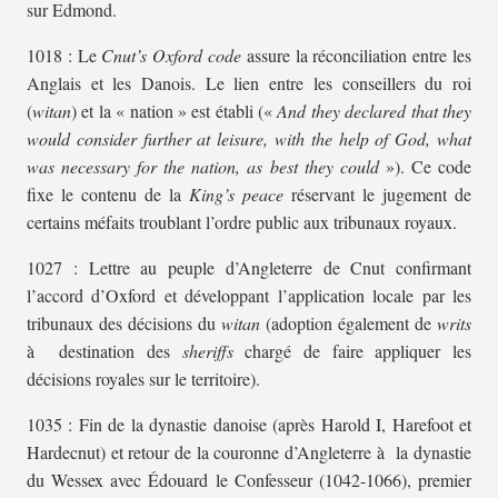
sur Edmond.
1018 : Le
Cnut’s Oxford code
assure la réconciliation entre les
Anglais et les Danois. Le lien entre les conseillers du roi
(
witan
) et la « nation » est établi («
And they declared that they
would consider further at leisure, with the help of God, what
was necessary for the nation, as best they could
»). Ce code
fixe le contenu de la
King’s peace
réservant le jugement de
certains méfaits troublant l’ordre public aux tribunaux royaux.
1027 : Lettre au peuple d’Angleterre de Cnut confirmant
l’accord d’Oxford et développant l’application locale par les
tribunaux des décisions du
witan
(adoption également de
writs
à destination des
sheriffs
chargé de faire appliquer les
décisions royales sur le territoire).
1035 : Fin de la dynastie danoise (après Harold I, Harefoot et
Hardecnut) et retour de la couronne d’Angleterre à la dynastie
du Wessex avec Édouard le Confesseur (1042-1066), premier