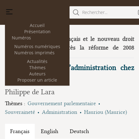
Rechercher...
Accueil
Présentation
Numéros
Le Parlement français et le nouveau droit
6
Numéros numériques
parlementaire après la réforme de 2008
Numéros imprimés
(novembre 2011)
Actualités
La découverte de l’administration chez
Thèmes
Auteurs
Maurice Hauriou
Proposer un article
Philippe de Lara
Thèmes :
Gouvernement parlementaire
Souveraineté
Administration
Hauriou (Maurice)
Français
English
Deutsch