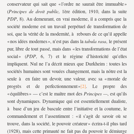
conservateur qui sait que « l’ordre ne saurait être immuable »
(
Principes de droit public,
1ère édition, 1910, dans la suite
PDP
, 8). Au demeurant, en vrai moderne, il a compris que la
société moderne est un travail perpétuel de transformation de
soi, que la vérité de la modernité, à rebours de ce qu’il appelle
« nos idées modernes », n’est pas dans la
tabula rasa
, le présent
pur, libre de tout passé, mais dans « les transformations de l’état
social » (
PDP
, 6, 7) et le régime d’historicité qu’elles
impliquent. Nul ne l’a décrit mieux que Durkheim : toutes les
sociétés humaines sont vouées changement, mais la nôtre est la
seule à en faire un devoir, une valeur, avec sa « morale de
progrès et de perfectionnement »
. Le propre des
« équilibres » — c’est le maître mot des
Principes —
, est qu’ils
sont dynamiques. Dynamique qui est essentiellement dualiste,
à base d’un jeu de bascule entre l’initiative et la coutume, le
commandement et l’assentiment : « il s’agit de savoir où se
trouve, dans la société, le pouvoir créateur » écrira-t-il plus tard
(1928), mais cette primauté ne fait pas du pouvoir le démiurge