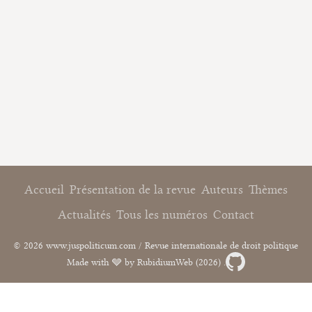
Accueil
Présentation de la revue
Auteurs
Thèmes
Actualités
Tous les numéros
Contact
© 2026 www.juspoliticum.com / Revue internationale de droit politique
Made with 🩶 by RubidiumWeb (2026) .