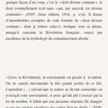
quelque façon d’un coup, c’est le « droit devenu coutume », le
droit éventuellement écrit mais « qui, par surcroît, est devenu
coutumier » (
PDP
, 2ème édition, 1916, p. xvii). Il donne
d’innombrables exemples de cette formule du « droit devenu
coutume », dont je retiens celui-ci, ironique sous sa plume,
puisqu’il concerne la Révolution française, source par
excellence de la mythologie du commencement absolu :
« [Avec la Révolution], la souveraineté est passée à la nation.
On ne saurait méconnaître la très grande portée de ce fait.
Cependant (…) [a]vant que la nation ne devînt souveraine ou
n’exerçât cette souveraineté, et pour qu’elle pût l’exercer par la
loi du nombre, il fallait que son ancienne structure fût changée
et que les anciens privilèges des ordres fussent abolis. » (
PDP
,