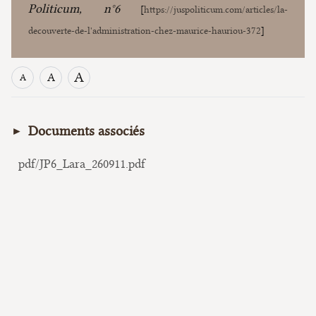
Politicum, n°6
[
https://juspoliticum.com/articles/la-
decouverte-de-l'administration-chez-maurice-hauriou-372
]
A
A
A
Documents associés
pdf/JP6_Lara_260911.pdf