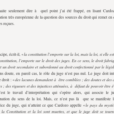
aite seulement dire à quel point j’ai été frappé, en lisant Cardo
ation très européenne de la question des sources du droit qui remet en
es reçues.
cipe, écrit-il, «
la constitution l’emporte sur la loi, mais la loi, si elle e
nstitution, l’emporte sur le droit des juges. En ce sens, le droit fabri
st un droit secondaire et subordonné au droit confectionné par le légis
ns doute, en pareil cas, le rôle du juge n’est pas nul. Le juge doit int
 droit : «
des lacunes demandent à être comblées ; des doutes et des 
es ; des rigueurs et des injustices atténuées, à défaut de pouvoir être é
est le travail d’interprétation qui s’opère alors, qui associe le
nation du sens de la loi. Mais, ce n’est pas là que se manifeste l
trice du juge, qui n’atteint ce que Cardozo appelle «
le pays du mystè
 la Constitution et la loi sont muettes, et que le juge doit se tourn