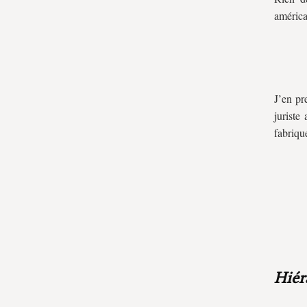
américa
J’en pr
juriste
fabrique
Hiér