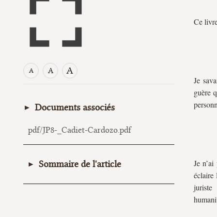
Ce livr
A
A
A
Je sava
guère q
personn
Documents associés
pdf/JP8-_Cadiet-Cardozo.pdf
Je n’ai
Sommaire de l'article
éclaire
Hiérarchie des sources
juriste
humanit
Fonction sociale du droit