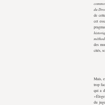
common 
du Droi
de cett
cet ess
pragma
histori
méthod
des mœu
cités, 
Mais, e
trop fa
qui a d
«
Éloge
du juge