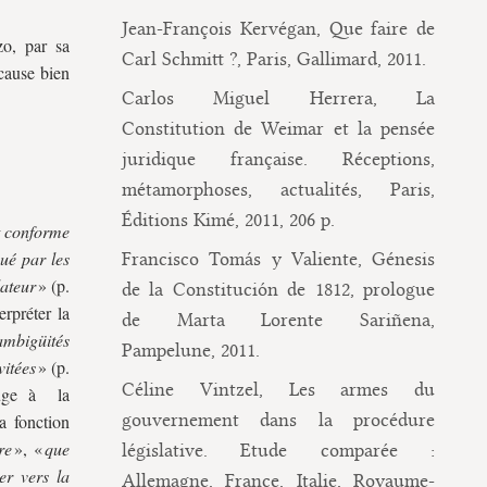
Jean-François Kervégan, Que faire de
zo, par sa
Carl Schmitt ?, Paris, Gallimard, 2011.
 cause bien
Carlos Miguel Herrera, La
Constitution de Weimar et la pensée
juridique française. Réceptions,
métamorphoses, actualités, Paris,
Éditions Kimé, 2011, 206 p.
st conforme
qué par les
Francisco Tomás y Valiente, Génesis
lateur
» (p.
de la Constitución de 1812, prologue
erpréter la
de Marta Lorente Sariñena,
ambigüités
Pampelune, 2011.
vitées
» (p.
Céline Vintzel, Les armes du
 juge à la
gouvernement dans la procédure
a fonction
re
», «
que
législative. Etude comparée :
er vers la
Allemagne, France, Italie, Royaume-