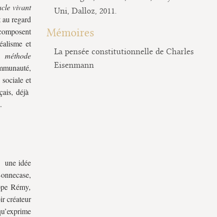
cle vivant
Uni, Dalloz, 2011.
t au regard
 composent
Mémoires
éalisme et
La pensée constitutionnelle de Charles
e,
méthode
Eisenmann
mmunauté,
 sociale et
çais, déjà
.
 à une idée
 Bonnecase,
lippe Rémy
,
r créateur
qu’exprime