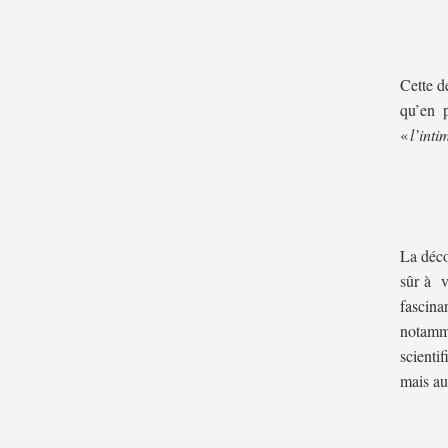
Cette d
qu’en 
«
l’int
La déco
sûr à v
fascina
notamme
scienti
mais au