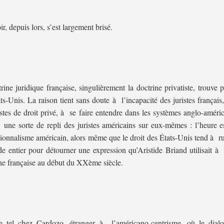
r, depuis lors, s’est largement brisé.
rine juridique française, singulièrement la doctrine privatiste, trouve
ts-Unis. La raison tient sans doute à l’incapacité des juristes françai
istes de droit privé, à se faire entendre dans les systèmes anglo-améri
 une sorte de repli des juristes américains sur eux-mêmes : l’heure es
tionnalisme américain, alors même que le droit des États-Unis tend à ru
e entier pour détourner une expression qu’Aristide Briand utilisait à
ne française au début du XXème siècle.
e tel chez Cardozo, étranger à l’américano-centrisme, où le dial