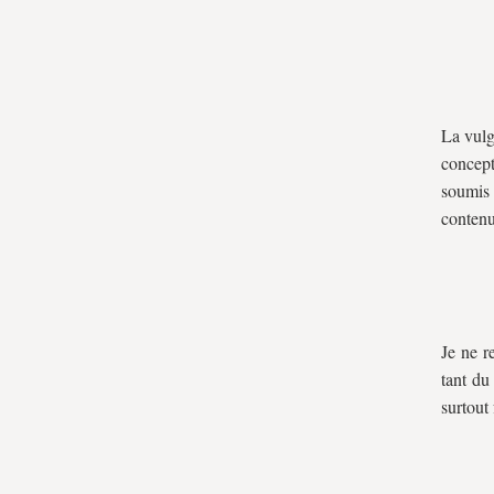
La vulg
concept
soumis 
contenu
Je ne re
tant du
surtout 