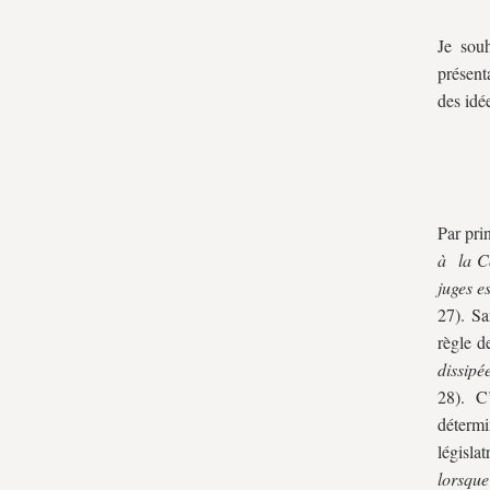
Je souh
présent
des idé
Par prin
à la Co
juges e
27). Sa
règle de
dissipé
28). C’
détermi
législa
lorsque