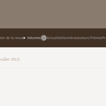
ion de la revue
Volumes
Actualités
Numéros
Auteurs
Thèmes
Pr
uillet 2012)