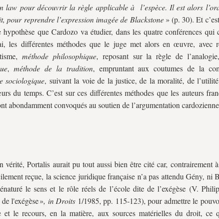
law pour découvrir la règle applicable à l’espèce. Il est alors l’ora
t, pour reprendre l’expression imagée de Blackstone
» (p. 30). Et c’es
e hypothèse que Cardozo va étudier, dans les quatre conférences qui
ai, les différentes méthodes que le juge met alors en œuvre, avec r
tisme,
méthode philosophique
, reposant sur la règle de l’analogi
que
,
méthode de la tradition
, empruntant aux coutumes de la co
e sociologique
, suivant la voie de la justice, de la moralité, de l’utilité
rs du temps. C’est sur ces différentes méthodes que les auteurs fran
sont abondamment convoqués au soutien de l’argumentation cardozienne
n vérité, Portalis aurait pu tout aussi bien être cité car, contrairement
cilement reçue, la science juridique française n’a pas attendu Gény, ni
énaturé le sens et le rôle réels de l’école dite de l’exégèse (V. Phi
 de l'exégèse »
, in Droits
1/1985, pp. 115-123), pour admettre le pouvoi
 et le recours, en la matière, aux sources matérielles du droit, ce 