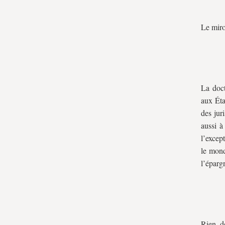
Le miroi
La doct
aux Éta
des jur
aussi à
l’excep
le mond
l’éparg
Rien d