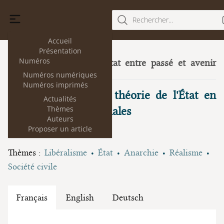
Rechercher...
Accueil
Présentation
Numéros
La théorie de l'État entre passé et avenir
8
(juillet 2012)
Numéros numériques
Numéros imprimés
Le bel avenir de la théorie de l'État en
Actualités
Thèmes
Relations internationales
Auteurs
Proposer un article
Dario Battistella
Thèmes :
Libéralisme
État
Anarchie
Réalisme
Société civile
Français
English
Deutsch