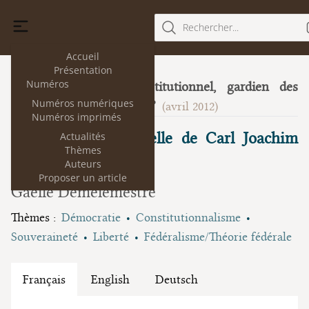
Rechercher...
Accueil
Présentation
Numéros
Le Conseil constitutionnel, gardien des
7
Numéros numériques
libertés publiques?
(avril 2012)
Numéros imprimés
La pensée processuelle de Carl Joachim
Actualités
Thèmes
Friedrich
Auteurs
Proposer un article
Gaëlle Demelemestre
Thèmes :
Démocratie
Constitutionnalisme
Souveraineté
Liberté
Fédéralisme/Théorie fédérale
Français
English
Deutsch