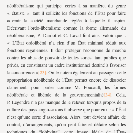
néolibéralisme qui participe, certes à sa manière, du genre
« étatiste », tant il sollicite les fonctions de l’État pour faire
advenir la société marchande réglée à laquelle il aspire.
Décrivant l’ordo-libéralisme comme la forme allemande du
néolibéralisme, P. Dardot et C. Laval font ainsi valoir que :
« L’État ordolibéral n’a rien d’un État minimal réduit aux
fonctions régaliennes. Il doit protéger l’économie de marché
contre les abus de pouvoir de toutes sortes, tant publics que
privés, en constituant un cadre institutionnel destiné à favoriser
la concurrence »
. On le notera également au passage : cette
appropriation néolibérale de l’État permet encore de dissocier
clairement, pour parler comme M. Foucault, les formes
néolibérale et libérale de la gouvernementalité
. Cela,
P. Legendre n’a pas manqué de le relever, lorsqu’à propos de la
culture des pays anglo-saxons il observe que pour eux : « l’État
n’est qu’une sorte d’association. Alors, tout devient affaire de
contrat, d’arrangements, qu’on peut faire et défaire selon les
techniques du “lobbying”. cette image idéale de l’État-