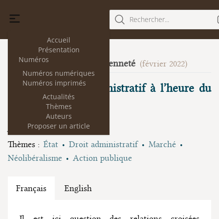
Rechercher...
Accueil
Présentation
Numéros
Formes de la citoyenneté
27
(février 2022)
Numéros numériques
Numéros imprimés
Faire du droit administratif à l’heure du
Actualités
néolibéralisme
Thèmes
Auteurs
Jacques Caillosse
Proposer un article
Thèmes :
État
Droit administratif
Marché
Néolibéralisme
Action publique
Français
English
Il est ici question des relations croisées