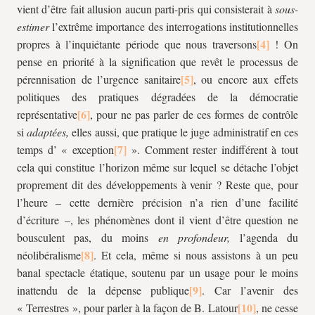
vient d’être fait allusion aucun parti-pris qui consisterait à
sous-
estimer
l’extrême importance des interrogations institutionnelles
propres à l’inquiétante période que nous traversons
! On
pense en priorité à la signification que revêt le processus de
pérennisation de l’urgence sanitaire
, ou encore aux effets
politiques des pratiques dégradées de la démocratie
représentative
, pour ne pas parler de ces formes de contrôle
si
adaptées,
elles aussi, que pratique le juge administratif en ces
temps d’ « exception
». Comment rester indifférent à tout
cela qui constitue l’horizon même sur lequel se détache l’objet
proprement dit des développements à venir ? Reste que, pour
l’heure – cette dernière précision n’a rien d’une facilité
d’écriture –, les phénomènes dont il vient d’être question ne
bousculent pas, du moins
en profondeur,
l’agenda du
néolibéralisme
. Et cela, même si nous assistons à un peu
banal spectacle étatique, soutenu par un usage pour le moins
inattendu de la dépense publique
. Car l’avenir des
« Terrestres », pour parler à la façon de B. Latour
, ne cesse