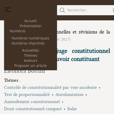
Rechercher...
Accueil
Présentation
Numéros
Cours constitutionnelles et révisions de la
18
Numéros numériques
Constitution
(juillet 2017)
Numéros imprimés
L’intervention du juge constitutionnel
Actualités
Thèmes
dans l’exercice du pouvoir constituant
Auteurs
Proposer un article
Eleonora Bottini
Thèmes :
Contrôle de constitutionnalité par voie incidente
Test de proportionnalité
Autolimitation
Amendement constitutionnel
Droit constitutionnel comparé
Italie