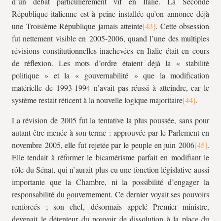
d’un débat particulièrement vif en Italie. La Seconde
République italienne est à peine installée qu’on annonce déjà
une Troisième République jamais atteinte
. Cette obsession
fut nettement visible en 2005-2006, quand l’une des multiples
révisions constitutionnelles inachevées en Italie était en cours
de réflexion. Les mots d’ordre étaient déjà la « stabilité
politique » et la « gouvernabilité » que la modification
matérielle de 1993-1994 n’avait pas réussi à atteindre, car le
système restait réticent à la nouvelle logique majoritaire
.
La révision de 2005 fut la tentative la plus poussée, sans pour
autant être menée à son terme : approuvée par le Parlement en
novembre 2005, elle fut rejetée par le peuple en juin 2006
.
Elle tendait à réformer le bicamérisme parfait en modifiant le
rôle du Sénat, qui n’aurait plus eu une fonction législative aussi
importante que la Chambre, ni la possibilité d’engager la
responsabilité du gouvernement. Ce dernier voyait ses pouvoirs
renforcés ; son chef, désormais appelé Premier ministre,
devenait le détenteur du pouvoir de dissolution à la place du