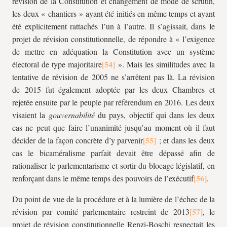
révision de la Constitution et changement de mode de scrutin,
les deux « chantiers » ayant été initiés en même temps et ayant
été explicitement rattachés l’un à l’autre. Il s’agissait, dans le
projet de révision constitutionnelle, de répondre à « l’exigence
de mettre en adéquation la Constitution avec un système
électoral de type majoritaire
». Mais les similitudes avec la
tentative de révision de 2005 ne s’arrêtent pas là. La révision
de 2015 fut également adoptée par les deux Chambres et
rejetée ensuite par le peuple par référendum en 2016. Les deux
visaient la
gouvernabilité
du pays, objectif qui dans les deux
cas ne peut que faire l’unanimité jusqu’au moment où il faut
décider de la façon concrète d’y parvenir
; et dans les deux
cas le bicaméralisme parfait devait être dépassé afin de
rationaliser le parlementarisme et sortir du blocage législatif, en
renforçant dans le même temps des pouvoirs de l’exécutif
.
Du point de vue de la procédure et à la lumière de l’échec de la
révision par comité parlementaire restreint de 2013
, le
projet de révision constitutionnelle Renzi-Boschi respectait les