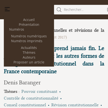
Rechercher...
Accueil
Présentation
Numéros
Cours constitutionnelles et révisions de la
18
Numéros numériques
Constitution
(juillet 2017)
Numéros imprimés
Un chantier qui ne prend jamais fin. Le
Actualités
Thèmes
juge, les révisions, et les autres formes de
Auteurs
Proposer un article
changement constitutionnel dans la
France contemporaine
Denis Baranger
Thèmes :
Pouvoir constituant
Contrôle de constitutionnalité
Conseil constitutionnel
Révision constitutionnelle