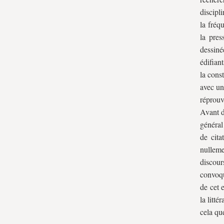
discipli
la fréq
la pres
dessiné
édifian
la cons
avec un
réprouv
Avant d
général
de cita
nulleme
discour
convoqu
de cet 
la litté
cela qu