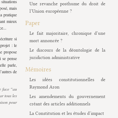
 situations
Une revanche posthume du droit de
xposé, mais
l’Union européenne ?
la pratique
utant mieux
Paper
e...
Le fait majoritaire, chronique d’une
criture si
mort annoncée ?
projet : le
Le discours de la déontologie de la
se propose
juridiction administrative
ui se pense
lle parle,
Mémoires
d’autres de
Les idées constitutionnelles de
Raymond Aron
re face “au
ar tous les
Les amendements du gouvernement
aison pour
créant des articles additionnels
La Constitution et les études d’impact