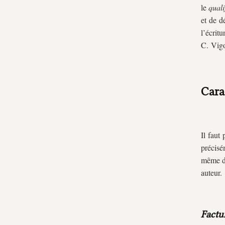
le
quali
et de d
l’écri
C. Vigo
Cara
Il faut
précisé
même du
auteur.
Factu