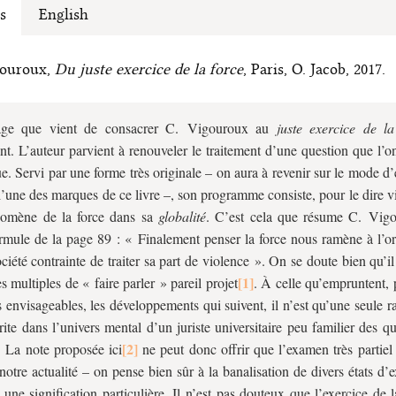
s
English
gouroux,
Du juste exercice de la force
, Paris, O. Jacob, 2017.
age que vient de consacrer C. Vigouroux au
juste exercice de la
nt. L’auteur parvient à renouveler le traitement d’une question que l’o
ue. Servi par une forme très originale – on aura à revenir sur le mode d
 l’une des marques de ce livre –, son programme consiste, pour le dire vit
nomène de la force dans sa
globalité
. C’est cela que résume C. Vig
ormule de la page 89 : « Finalement penser la force nous ramène à l’or
ociété contrainte de traiter sa part de violence ». On se doute bien qu’il
s multiples de « faire parler » pareil projet
. À celle qu’empruntent, 
s envisageables, les développements qui suivent, il n’est qu’une seule ra
crite dans l’univers mental d’un juriste universitaire peu familier des q
! La note proposée ici
ne peut donc offrir que l’examen très partiel
notre actualité – on pense bien sûr à la banalisation de divers états d’
 une signification particulière. Il n’est pas douteux que l’exercice de 