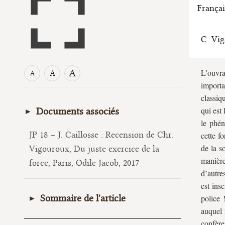
Françai
C. Vi
A
L'ouvr
A
A
importa
classiq
qui est
Documents associés
le phé
JP 18 – J. Caillosse : Recension de Chr.
cette f
de la s
Vigouroux, Du juste exercice de la
manière
force, Paris, Odile Jacob, 2017
d’autre
est ins
Sommaire de l'article
police 
auquel 
Caractérisation
confère