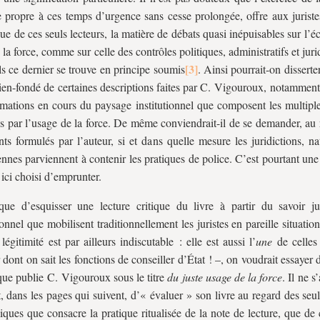
e propre à ces temps d’urgence sans cesse prolongée, offre aux juriste
que de ces seuls lecteurs, la matière de débats quasi inépuisables sur l
 la force, comme sur celle des contrôles politiques, administratifs et juri
s ce dernier se trouve en principe soumis
. Ainsi pourrait-on disserte
bien-fondé de certaines descriptions faites par C. Vigouroux, notamment
rmations en cours du paysage institutionnel que composent les multiple
s par l’usage de la force. De même conviendrait-il de se demander, au 
ts formulés par l’auteur, si et dans quelle mesure les juridictions, na
nnes parviennent à contenir les pratiques de police. C’est pourtant une
 ici choisi d’emprunter.
que d’esquisser une lecture critique du livre à partir du savoir ju
tionnel que mobilisent traditionnellement les juristes en pareille situatio
légitimité est par ailleurs indiscutable : elle est aussi l’
une
de celles
r dont on sait les fonctions de conseiller d’État ! –, on voudrait essayer
 que publie C. Vigouroux sous le titre
du juste usage de la force
. Il ne s
t, dans les pages qui suivent, d’« évaluer » son livre au regard des se
ques que consacre la pratique ritualisée de la note de lecture, que de