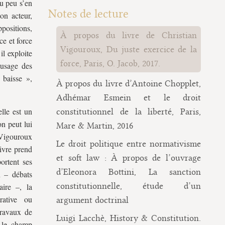
ou peu s’en
Notes de lecture
on acteur,
positions,
À propos du livre de Christian
ce et force
Vigouroux, Du juste exercice de la
il exploite
force, Paris, O. Jacob, 2017.
’usage des
 baisse »,
À propos du livre d’Antoine Chopplet,
Adhémar Esmein et le droit
lle est un
constitutionnel de la liberté, Paris,
n peut lui
Mare & Martin, 2016
 Vigouroux
Le droit politique entre normativisme
livre prend
et soft law : À propos de l’ouvrage
ortent ses
d’Eleonora Bottini, La sanction
n – débats
constitutionnelle, étude d’un
aire –, la
trative ou
argument doctrinal
 travaux de
Luigi Lacchè, History & Constitution.
s le champ