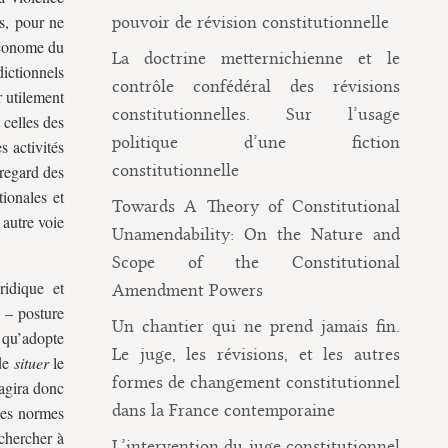
s, pour ne
pouvoir de révision constitutionnelle
’économe du
La doctrine metternichienne et le
dictionnels
contrôle confédéral des révisions
r utilement
constitutionnelles. Sur l’usage
 celles des
politique d’une fiction
s activités
constitutionnelle
regard des
tionales et
Towards A Theory of Constitutional
 autre voie
Unamendability: On the Nature and
Scope of the Constitutional
ridique et
Amendment Powers
n – posture
Un chantier qui ne prend jamais fin.
 qu’adopte
Le juge, les révisions, et les autres
 de
situer
le
formes de changement constitutionnel
’agira donc
dans la France contemporaine
ules normes
 chercher à
L’intervention du juge constitutionnel