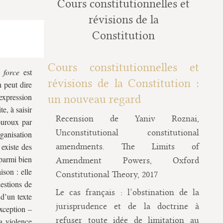
Cours constitutionnelles et
révisions de la
Constitution
Cours constitutionnelles et
 force
est
révisions de la Constitution :
n peut dire
’expression
un nouveau regard
e, à saisir
Recension de Yaniv Roznai,
ouroux par
Unconstitutional constitutional
ganisation
 existe des
amendments. The Limits of
parmi bien
Amendment Powers, Oxford
ison : elle
Constitutional Theory, 2017
uestions de
Le cas français : l’obstination de la
 d’un texte
jurisprudence et de la doctrine à
exception –
refuser toute idée de limitation au
la violence