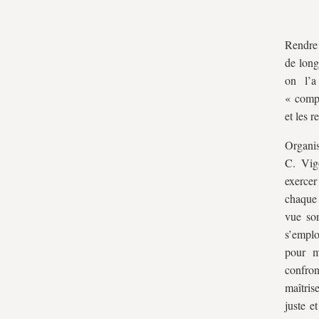
Rendre 
de long
on l’a
« compo
et les r
Organis
C. Vigo
exercer
chaque 
vue son
s’emplo
pour m
confron
maîtris
juste e