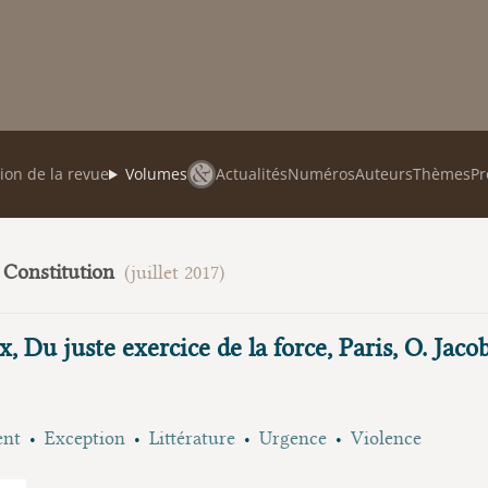
ion de la revue
Volumes
Actualités
Numéros
Auteurs
Thèmes
Pr
a Constitution
(juillet 2017)
 Du juste exercice de la force, Paris, O. Jacob
ent
Exception
Littérature
Urgence
Violence