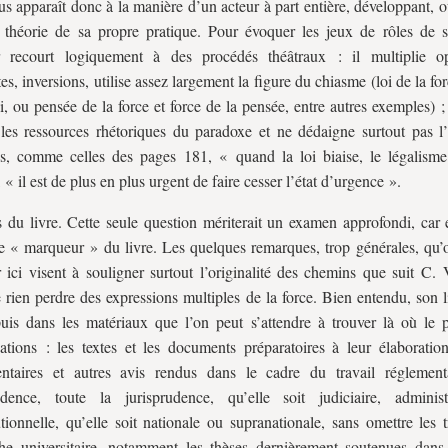
us apparaît donc à la manière d’un acteur à part entière, développant, 
a théorie de sa propre pratique. Pour évoquer les jeux de rôles de s
ur recourt logiquement à des procédés théâtraux : il multiplie op
es, inversions, utilise assez largement la figure du chiasme (loi de la for
oi, ou pensée de la force et force de la pensée, entre autres exemples) ; 
les ressources rhétoriques du paradoxe et ne dédaigne surtout pas l
s, comme celles des pages 181, « quand la loi biaise, le légalisme
« il est de plus en plus urgent de faire cesser l’état d’urgence ».
 du livre.
Cette seule question mériterait un examen approfondi, car e
le « marqueur » du livre. Les quelques remarques, trop générales, qu’o
r ici visent à souligner surtout l’originalité des chemins que suit C.
 rien perdre des expressions multiples de la force. Bien entendu, son 
uis dans les matériaux que l’on peut s’attendre à trouver là où le p
gations : les textes et les documents préparatoires à leur élaboratio
entaires et autres avis rendus dans le cadre du travail réglement
rudence, toute la jurisprudence, qu’elle soit judiciaire, adminis
utionnelle, qu’elle soit nationale ou supranationale, sans omettre les
he universitaire, notamment les thèses dernièrement soutenues dan