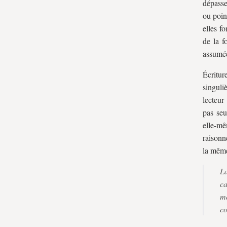
dépasse
ou poin
elles f
de la f
assumée
Écritur
singuli
lecteur
pas seu
elle-mê
raisonn
la même
La
ca
mo
co