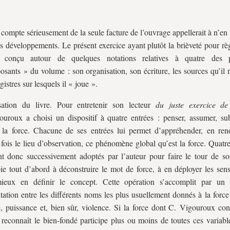
compte sérieusement de la seule facture de l’ouvrage appellerait à n’en
s développements. Le présent exercice ayant plutôt la brièveté pour rè
 conçu autour de quelques notations relatives à quatre des p
sants » du volume : son organisation, son écriture, les sources qu’il 
egistres sur lesquels il « joue ».
ation du livre.
Pour entretenir son lecteur
du juste exercice de
uroux a choisi un dispositif à quatre entrées : penser, assumer, su
 la force. Chacune de ses entrées lui permet d’appréhender, en ren
fois le lieu d’observation, ce phénomène global qu’est la force. Quatr
t donc successivement adoptés par l’auteur pour faire le tour de son
ie tout d’abord à déconstruire le mot de force, à en déployer les sens
ieux en définir le concept. Cette opération s’accomplit par un 
tation entre les différents noms les plus usuellement donnés à la force 
e, puissance et, bien sûr, violence. Si la force dont C. Vigouroux con
t reconnaît le bien-fondé participe plus ou moins de toutes ces variable