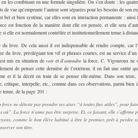
 en les combinant en une formule singulière. On s’en doute : les quatre
ts de vue qu’emprunte l’auteur sont séparées pour les besoins de son e
ont bel et bien système, car elles sont en interaction permanente : ainsi 
orce est fonction de la manière dont elle est pensée, et elle sera d’a
 si elle est normalement contrôlée et institutionnellement tenue à distanc
e du livre.
De cela aussi il est indispensable de rendre compte, car l’é
ère du livre, privilégiant ton vif et phrases courtes, est au service d’un 
 est mis en situation de
voir
et d’
entendre
la force. C. Vigouroux ne 
lement de penser cette dernière de l’extérieur, il en fait une entité q
me et il la décrit en train de se penser elle-même. Dans son texte, e
e, critique, interpelle, etc., comme dans ces observations, parmi bien 
 tenue, de la page 201 :
 force ne déteste pas prendre ses aises “à toutes fins utiles”, pour fai
s où”. La force n’aime pas être surprise. Et, ce faisant, elle s’affirme p
yens, comme le bon élève habitué à être le premier, prêt à perdre r
nserver son titre.