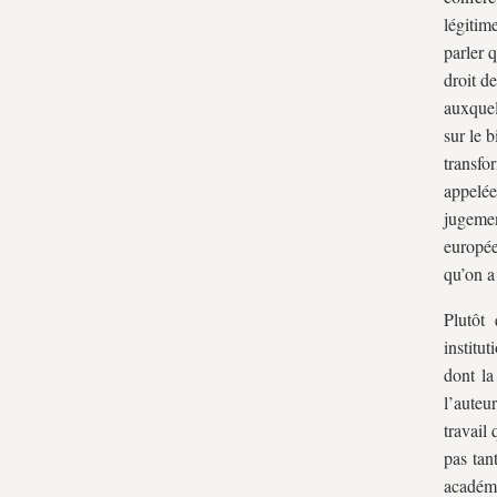
légitim
Facture
parler 
Thèses
droit de
Discussion
auxquel
Première piste : ouvrir le champ de
sur le 
l’enquête théorique
transfo
Deuxième piste : interroger la conception
appelée
jugemen
du droit à l’œuvre dans le texte
europée
Troisième piste : identifier l’État dont
qu’on a
procède le juste exercice de la force
Plutôt 
institu
dont la 
l’auteu
travail
pas tan
académi