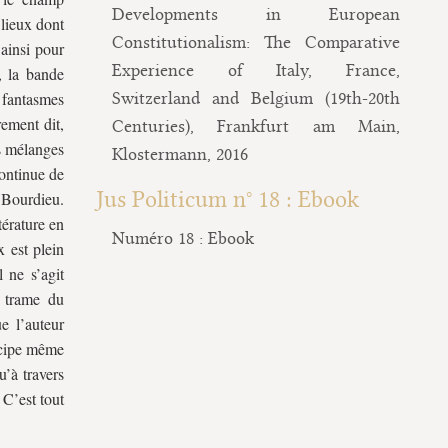
Developments in European
 lieux dont
Constitutionalism: The Comparative
 ainsi pour
Experience of Italy, France,
, la bande
 fantasmes
Switzerland and Belgium (19th-20th
rement dit,
Centuries), Frankfurt am Main,
s mélanges
Klostermann, 2016
continue de
Jus Politicum n° 18 : Ebook
. Bourdieu.
térature en
Numéro 18 : Ebook
 est plein
l ne s’agit
a trame du
e l’auteur
incipe même
u’à travers
 C’est tout