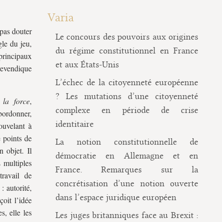
Varia
 pas douter
Le concours des pouvoirs aux origines
gle du jeu,
du régime constitutionnel en France
rincipaux
et aux États-Unis
revendique
L’échec de la citoyenneté européenne
? Les mutations d’une citoyenneté
 la force
,
complexe en période de crise
bordonner,
identitaire
ouvelant à
e points de
La notion constitutionnelle de
 objet. Il
démocratie en Allemagne et en
 multiples
France. Remarques sur la
travail de
concrétisation d’une notion ouverte
: autorité,
dans l’espace juridique européen
çoit l’idée
s, elle les
Les juges britanniques face au Brexit :