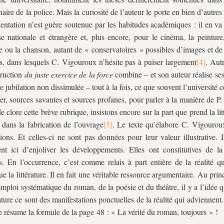
naire de la police. Mais la curiosité de l’auteur le porte en bien d’autres
uentation n’est guère soutenue par les habitudes académiques : il en va
se nationale et étrangère et, plus encore, pour le cinéma, la peinture
e ou la chanson, autant de « conservatoires » possibles d’images et de
ts, dans lesquels C. Vigouroux n’hésite pas à puiser largement
. Aut
truction
du juste exercice de la force
combine – et son auteur réalise se
e jubilation non dissimulée – tout à la fois, ce que souvent l’université 
er, sources savantes et sources profanes, pour parler à la manière de P
e clore cette brève rubrique, insistons encore sur la part que prend la lit
 dans la fabrication de l’ouvrage
. Le texte qu’élabore C. Vigouroux
tions. Et celles-ci ne sont pas données pour leur valeur illustrative. I
nt ici d’enjoliver les développements. Elles ont constitutives de l
s. En l’occurrence, c’est comme relais à part entière de la réalité qu
e la littérature. Il en fait une véritable ressource argumentaire. Au pr
emploi systématique du roman, de la poésie et du théâtre, il y a l’idée q
rature ce sont des manifestations ponctuelles de la réalité qui adviennent.
e résume la formule de la page 48 : « La vérité du roman, toujours » !