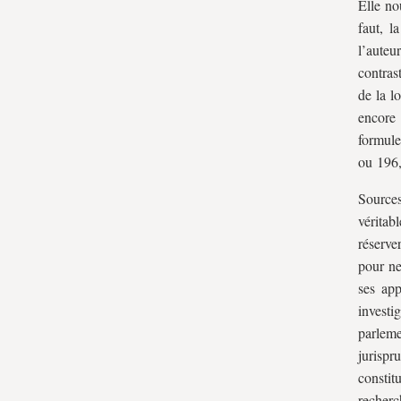
Elle no
faut, l
l’aute
contrast
de la l
encore 
formule
ou 196, 
Sources
véritab
réserve
pour ne
ses app
investi
parlem
jurisp
constit
recherc