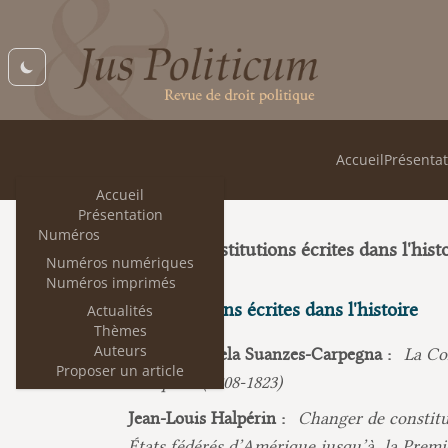
Accueil
Présentat
Accueil
Présentation
Numéros
Constitutions écrites dans l'hist
9
Numéros numériques
Numéros imprimés
Constitutions écrites dans l'histoire
Actualités
Thèmes
Auteurs
Joaquà­n Varela Suanzes-Carpegna :
La Co
Proposer un article
européen (1808-1823)
Jean-Louis Halpérin :
Changer de constitut
États fédérés d’Amérique jusqu’à la Premi