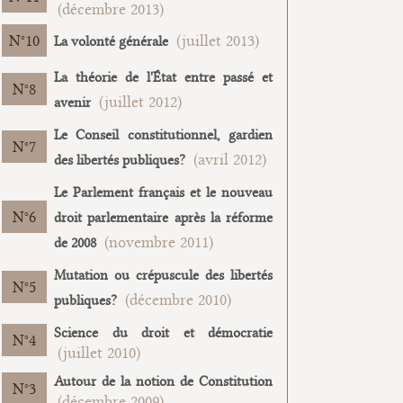
(décembre 2013)
10
(juillet 2013)
La volonté générale
La théorie de l'État entre passé et
8
(juillet 2012)
avenir
Le Conseil constitutionnel, gardien
7
(avril 2012)
des libertés publiques?
Le Parlement français et le nouveau
6
droit parlementaire après la réforme
(novembre 2011)
de 2008
Mutation ou crépuscule des libertés
5
(décembre 2010)
publiques?
Science du droit et démocratie
4
(juillet 2010)
Autour de la notion de Constitution
3
(décembre 2009)