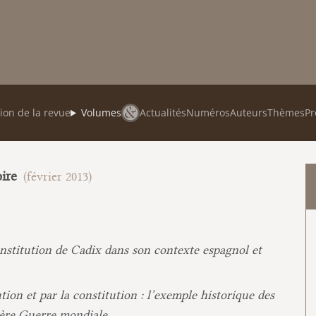
ion de la revue
Volumes
Actualités
Numéros
Auteurs
Thèmes
Pr
oire
(février 2013)
nstitution de Cadix dans son contexte espagnol et
ion et par la constitution : l’exemple historique des
ère Guerre mondiale.