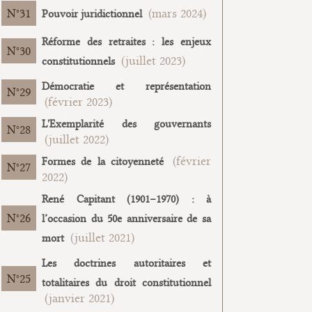
31
(mars 2024)
Pouvoir juridictionnel
Réforme des retraites : les enjeux
30
(juillet 2023)
constitutionnels
Démocratie et représentation
29
(février 2023)
L'Exemplarité des gouvernants
28
(juillet 2022)
(février
Formes de la citoyenneté
27
2022)
René Capitant (1901–1970) : à
26
l’occasion du 50e anniversaire de sa
(juillet 2021)
mort
Les doctrines autoritaires et
25
totalitaires du droit constitutionnel
(janvier 2021)