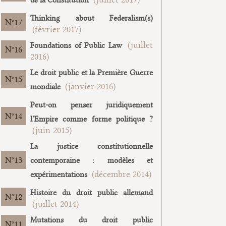
de la Constitution
Thinking about Federalism(s)
17
(février 2017)
(juillet
Foundations of Public Law
16
2016)
Le droit public et la Première Guerre
15
(janvier 2016)
mondiale
Peut-on penser juridiquement
14
l’Empire comme forme politique ?
(juin 2015)
La justice constitutionnelle
13
contemporaine : modèles et
(décembre 2014)
expérimentations
Histoire du droit public allemand
12
(juillet 2014)
Mutations du droit public
11