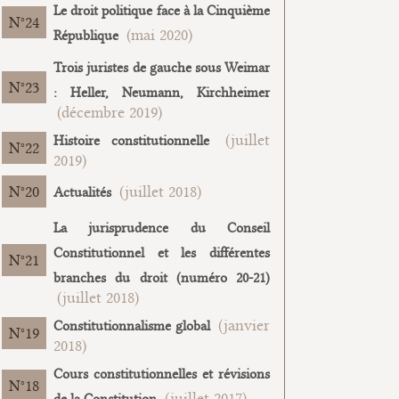
Le droit politique face à la Cinquième
24
(mai 2020)
République
Trois juristes de gauche sous Weimar
23
: Heller, Neumann, Kirchheimer
(décembre 2019)
(juillet
Histoire constitutionnelle
22
2019)
20
(juillet 2018)
Actualités
La jurisprudence du Conseil
Constitutionnel et les différentes
21
branches du droit (numéro 20-21)
(juillet 2018)
(janvier
Constitutionnalisme global
19
2018)
Cours constitutionnelles et révisions
18
(juillet 2017)